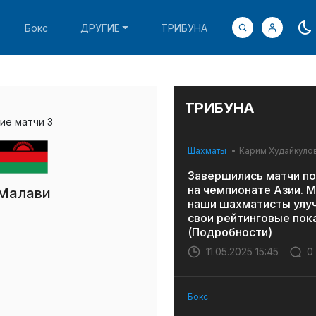
Бокс
ДРУГИЕ
ТРИБУНА
ТРИБУНА
ие матчи 3
Шахматы
Карим Худайкуло
Завершились матчи по
на чемпионате Азии. 
Малави
наши шахматисты улу
свои рейтинговые пок
(Подробности)
11.05.2025 15:45
0
Бокс