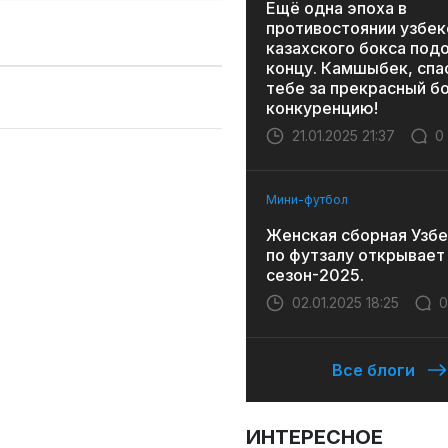
Ещё одна эпоха в
противостоянии узбек
казахского бокса под
концу. Камшыбек, спа
тебе за прекрасный бо
конкуренцию!
21.01.2025 21:37
0
Мини-футбол
Женская сборная Узбе
по футзалу открывает
сезон-2025.
02.01.2025 18:25
0
Все блоги
ИНТЕРЕСНОЕ