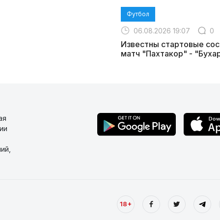
Футбол
06.08.2026 19:07
0
Известны стартовые сос
матч "Пахтакор" - "Буха
ая
ии
ий,
18+