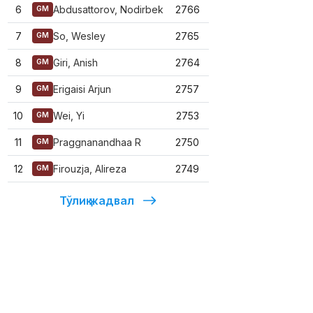
6
Abdusattorov, Nodirbek
2766
GM
7
So, Wesley
2765
GM
8
Giri, Anish
2764
GM
9
Erigaisi Arjun
2757
GM
10
Wei, Yi
2753
GM
11
Praggnanandhaa R
2750
GM
12
Firouzja, Alireza
2749
GM
Тўлиқ жадвал