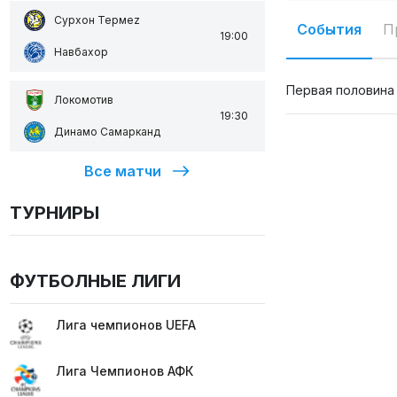
Сурхон Термеz
События
П
19:00
Навбахор
Первая половина
Локомотив
19:30
Динамо Самарканд
Все матчи
ТУРНИРЫ
ФУТБОЛНЫЕ ЛИГИ
Лига чемпионов UEFA
Лига Чемпионов АФК