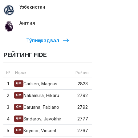
Узбекистан
Англия
Тўлиқ жадвал
РЕЙТИНГ FIDE
№
Игрок
Рейтинг
1
Carlsen, Magnus
2823
GM
2
Nakamura, Hikaru
2792
GM
3
Caruana, Fabiano
2792
GM
4
Sindarov, Javokhir
2777
GM
5
Keymer, Vincent
2767
GM