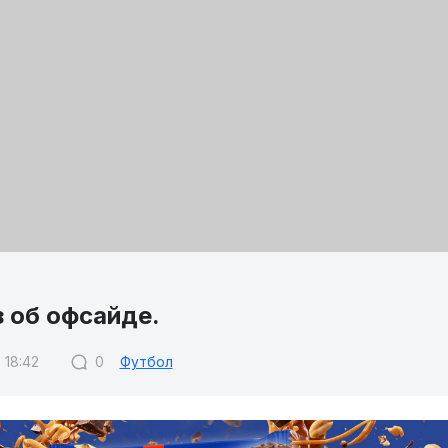
 об офсайде.
 18:42
0
Футбол