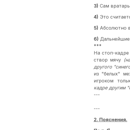
3)
Сам вратарь 
4)
Это считаетс
5)
Абсолютно ве
6)
Дальнейшие д
***
На стоп-кадре
створ мячу
(н
другого "синего
из "белых" м
игроком толь
кадре другим "
---
---
2. Пояснения.