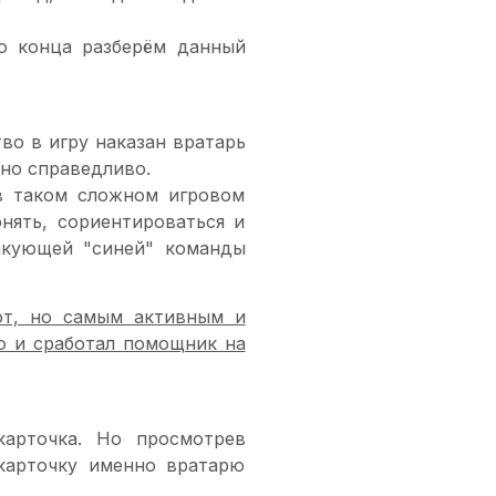
о конца разберём данный
во в игру наказан вратарь
тно справедливо.
в таком сложном игровом
нять, сориентироваться и
акующей "синей" команды
от, но самым активным и
о и сработал помощник на
карточка. Но просмотрев
карточку именно вратарю