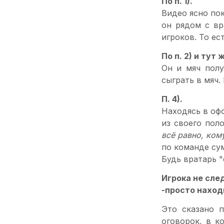
По п. 1).
Видео ясно по
он рядом с вр
игроков. То ес
По п. 2) и тут ж
Он и мяч полу
сыграть в мяч.
П. 4).
Находясь в оф
из своего пол
всё равно, ком
по команде сум
Будь вратарь "
Игрока не след
-просто наход
Это сказано 
оговорок, в к