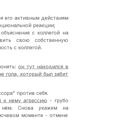
ря его активным действиям
моциональной реакции;
объяснения с коллегой на
вить свою собственную
ость с коллегой.
понять:
он тут находился в
е гола, который был забит
ссора" против себя.
л к нему агрессию
- грубо
а нём. Снова укажем на
ючевом моменте - отмене