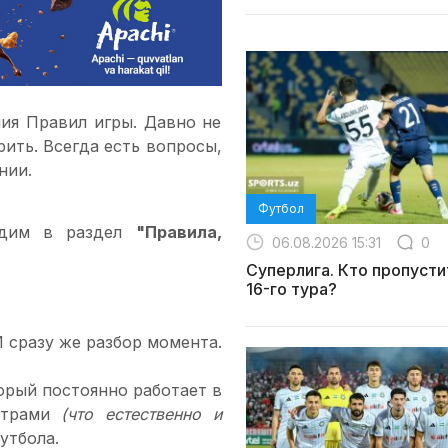
ия Правил игры. Давно не
рить. Всегда есть вопросы,
нии.
Футбол
дим в раздел
"Правила,
06.08.2026 15:31
0
Суперлига. Кто пропусти
16-го тура?
И сразу же разбор момента.
торый постоянно работает в
битрами
(что естественно и
утбола.