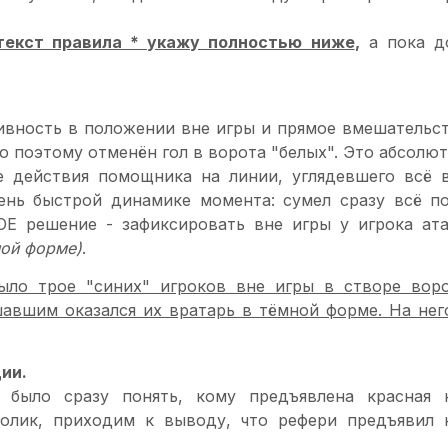
текст правила * укажу полностью ниже
,
а пока д
ивность в положении вне игры и прямое вмешательст
о поэтому отменён гол в ворота "белых". Это абсолю
е действия помощника на линии, углядевшего всё 
ень быстрой динамике момента: сумел сразу всё по
ОЕ решение - зафиксировать вне игры у игрока ат
ной форме)
.
ыло трое "синих" игроков вне игры в створе вор
авшим оказался их вратарь в тёмной форме. На нег
ции.
 было сразу понять, кому предъявлена красная 
ролик, приходим к выводу, что рефери предъявил 