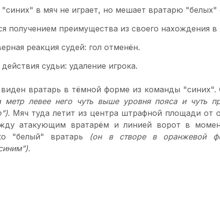
"синих" в мяч не играет, но мешает вратарю "белых" 
я получением преимущества из своего нахождения в 
рная реакция судей: гол отменён.
ействия судьи: удаление игрока.
 виден вратарь в тёмной форме из команды "синих".
а метр левее него чуть выше уровня пояса и чуть п
")
. Мяч туда летит из центра штрафной площади от о
ежду атакующим вратарём и линией ворот в момен
ко "белый" вратарь
(он в створе в оранжевой ф
синим").