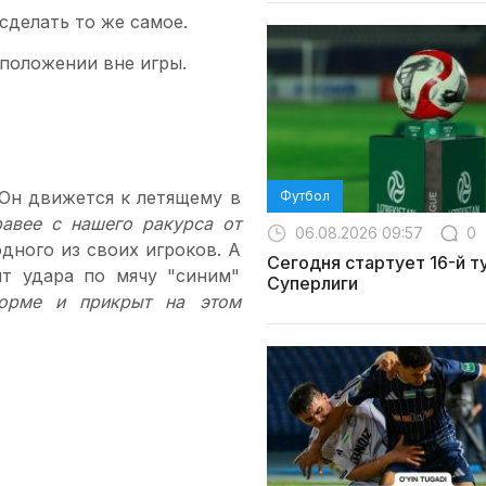
сделать то же самое.
положении вне игры.
 Он движется к летящему в
Футбол
равее с нашего ракурса от
06.08.2026 09:57
0
дного из своих игроков. А
Сегодня стартует 16-й т
т удара по мячу "синим"
Суперлиги
орме и прикрыт на этом