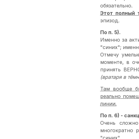
обязательно.
Этот полный 
эпизод.
По п. 5).
Именно за акт
"синих"; именн
Отмечу умелы
моменте, в оч
принять ВЕРН
(вратаря в тём
Там вообще б
реально помеш
линии.
По п. 6) - санк
Очень сложно
многократно 
"синих".