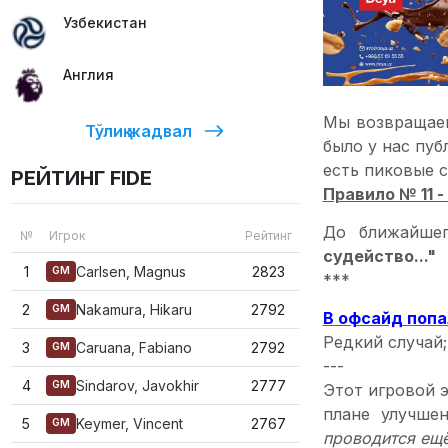
Узбекистан
Англия
Мы возвращаем
Тўлиқ жадвал
было у нас пуб
есть пиковые с
РЕЙТИНГ FIDE
Правило № 11 -
До ближайше
№
Игрок
Рейтинг
судейство..."
1
Carlsen, Magnus
2823
GM
***
2
Nakamura, Hikaru
2792
GM
В офсайд попа
Редкий случай;
3
Caruana, Fabiano
2792
GM
---
4
Sindarov, Javokhir
2777
GM
Этот игровой 
плане улучше
5
Keymer, Vincent
2767
GM
проводится ещё