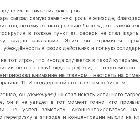
ару психологических факторов:
арь сыграл самую заметную роль в эпизоде, благода
бит гол, потому от него реально было ждать самой э
рокрутив в голове пункт а), рефери не стал ждать 
азу выдал наказание. Этим он стремился проя
, убеждённость в своих действиях и полную солидарн
 не тот игрок, что иногда случается в такой кутерьме.
инии не стал разубеждать рефери, но и его можно 
ентрировал внимание на главном - настоять на отмен
правила 11
. И поддержкой его главным арбитром.
изошло, он
(помощник)
не стал искать истинного "агре
, он и не увидел в тот момент точно, кто прояви
ми, не успел заметить, сконцентрироваться н
 перегрузку
в эпизоде и концентрации мысли на кл