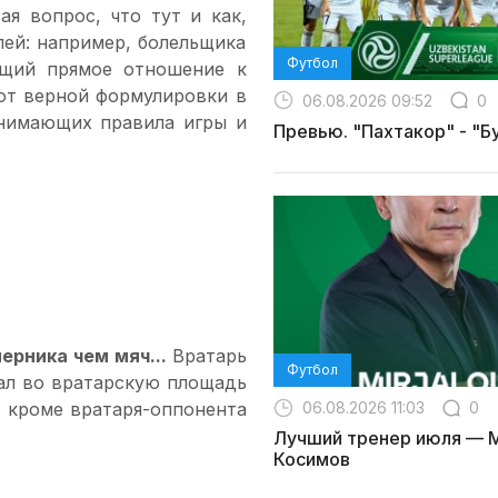
я вопрос, что тут и как,
лей: например, болельщика
Футбол
ющий прямое отношение к
уют верной формулировки в
06.08.2026 09:52
0
онимающих правила игры и
Превью. "Пахтакор" - "Б
перника чем мяч...
Вратарь
Футбол
жал во вратарскую площадь
, кроме вратаря-оппонента
06.08.2026 11:03
0
Лучший тренер июля — 
Косимов