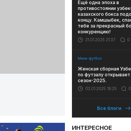
Ещё одна эпоха в
противостоянии узбек
казахского бокса под
концу. Камшыбек, спа
тебе за прекрасный бо
конкуренцию!
21.01.2025 21:37
0
Мини-футбол
Женская сборная Узбе
по футзалу открывает
сезон-2025.
02.01.2025 18:25
0
Все блоги
ИНТЕРЕСНОЕ