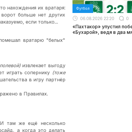
то нахождения их вратаря:
Футбол
 ворот больше нет других
06.08.2026 22:20
0
аказуемо, если только...
«Пахтакор» упустил поб
«Бухарой», ведя в два м
 помешал вратарю "белых"
 полевой)
извлекает выгоду
ает играть сопернику
(тоже
ешательства в игру партнёр
тражено в Правилах.
 И там же ещё несколько
фсайд, а когда это делать