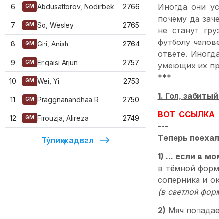
Иногда они ус
6
Abdusattorov, Nodirbek
2766
GM
почему да зач
7
So, Wesley
2765
GM
не станут гр
футболу челов
8
Giri, Anish
2764
GM
ответе. Иногд
9
Erigaisi Arjun
2757
GM
умеющих их при
***
10
Wei, Yi
2753
GM
1. Гол, забит
11
Praggnanandhaa R
2750
GM
ВОТ ССЫЛКА 
12
Firouzja, Alireza
2749
GM
---
Теперь поехал
Тўлиқ жадвал
1) ... если в 
в тёмной форм
соперника и ок
(в светлой фор
2)
Мяч попадает