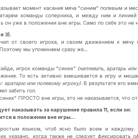
казывает момент касания мяча "синим" полевым и мес
атарём команды соперника, и между ним и линией
ть он уже в положении вне игры. Само по себе это не н
е 3).
чил от своего игрока, и своим движением к мячу
 Поэтому мы упоминаем сразу же...
сайде, игрок команды "синих"
(наплевать, вратарь или
ожения. То есть активно вмешивается в игру и меш
у: вратарю или полевому игроку)
. В результате его вм
ел забить гол.
синих" ПРОСТО вне игры, это не наказывается, что о
ует наказывать за нарушение правила 11, если он:
ится в положении вне игры...
простым языком, чтоб ясно было всем и каждому.
оих указано, когда также не следует фиксировать о