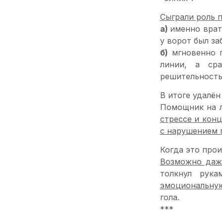
Сыграли роль п
а)
именно врат
у ворот был за
б)
мгновенно п
линии, а ср
решительность
В итоге удалён
Помощник на л
стрессе и конц
с нарушением 
Когда это про
Возможно даже
толкнул рука
эмоциональную
гола.
***