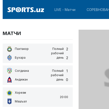
LIVE - Матчи
СОРЕВНОВА
МАТЧИ
2
Пахтакор
Полный
рабочий
2
Бухара
день
1
Согдиана
Полный
рабочий
0
Андижан
день
Хорезм
20:00
Машъал