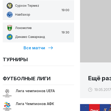
Сурхон Термеz
19:00
Навбахор
Локомотив
19:30
Динамо Самарканд
Все матчи
ТУРНИРЫ
Ещё раз
ФУТБОЛНЫЕ ЛИГИ
19.05.2017
Лига чемпионов UEFA
Лига Чемпионов АФК