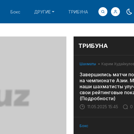
Бокс
ДРУГИЕ
ТРИБУНА
ТРИБУНА
Шахматы
Карим Худайкуло
Завершились матчи по
на чемпионате Азии. 
наши шахматисты улу
свои рейтинговые пок
(Подробности)
11.05.2025 15:45
0
Бокс