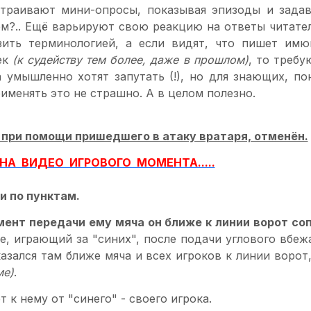
траивают мини-опросы, показывая эпизоды и задава
ем?.. Ещё варьируют свою реакцию на ответы читате
узить терминологией, а если видят, что пишет им
ек
(к судейству тем более, даже в прошлом)
, то треб
а умышленно хотят запутать (!), но для знающих, п
менять это не страшно. А в целом полезно.
ый при помощи пришедшего в атаку вратаря, отменён.
НА ВИДЕО ИГРОВОГО МОМЕНТА.....
и по пунктам.
момент передачи ему мяча он ближе к линии ворот со
е, играющий за "синих", после подачи углового вбе
азался там ближе мяча и всех игроков к линии ворот
ме)
.
 к нему от "синего" - своего игрока.