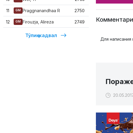
11
Praggnanandhaa R
2750
GM
Комментари
12
Firouzja, Alireza
2749
GM
Тўлиқ жадвал
Для написания
Пораже
20.05.201