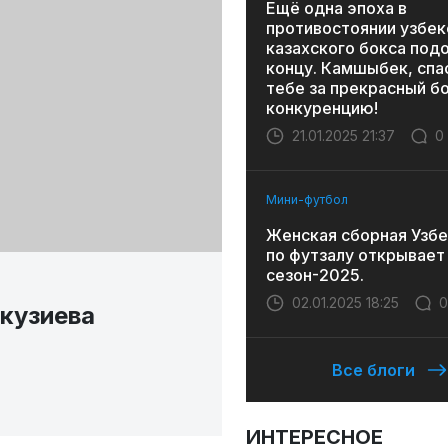
Ещё одна эпоха в
противостоянии узбек
казахского бокса под
концу. Камшыбек, спа
тебе за прекрасный бо
конкуренцию!
21.01.2025 21:37
0
Мини-футбол
Женская сборная Узбе
по футзалу открывает
сезон-2025.
02.01.2025 18:25
0
кузиева
Все блоги
ИНТЕРЕСНОЕ