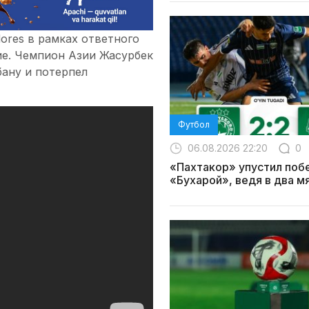
ores в рамках ответного
ие. Чемпион Азии Жасурбек
ану и потерпел
Футбол
06.08.2026 22:20
0
«Пахтакор» упустил поб
«Бухарой», ведя в два м