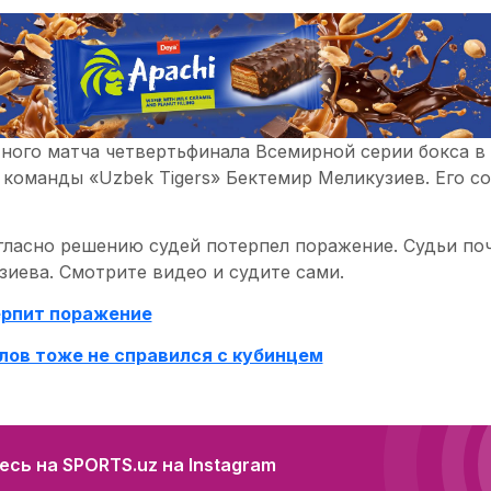
ного матча четвертьфинала Всемирной серии бокса в 
 команды «Uzbek Tigers» Бектемир Меликузиев. Его с
гласно решению судей потерпел поражение. Судьи поч
иева. Смотрите видео и судите сами.
ерпит поражение
лов тоже не справился с кубинцем
сь на SPORTS.uz на Instagram