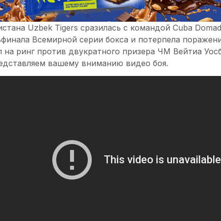
стана Uzbek Tigers сразилась с командой Cuba Domad
ьфинала Всемирной серии бокса и потерпела поражен
 на ринг против двукратного призера ЧМ Вейтиа Уосб
едставляем вашему вниманию видео боя.