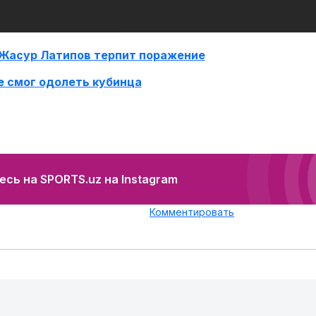
 Жасур Латипов терпит поражение
 смог одолеть кубинца
сь на SPORTS.uz на Instagram
Комментировать