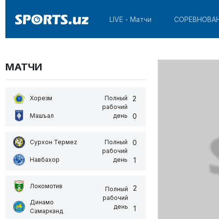
LIVE - Матчи
СОРЕВНОВА
МАТЧИ
2
Хорезм
Полный
рабочий
0
Машъал
день
0
Сурхон Термеz
Полный
рабочий
1
Навбахор
день
Локомотив
2
Полный
рабочий
Динамо
день
1
Самарканд