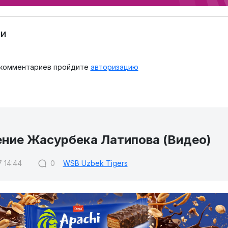
и
 комментариев пройдите
авторизацию
ние Жасурбека Латипова (Видео)
7 14:44
0
WSB Uzbek Tigers