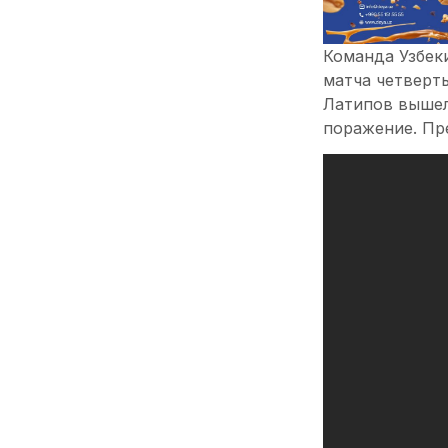
Команда Узбеки
матча четверт
Латипов вышел
поражение. Пр