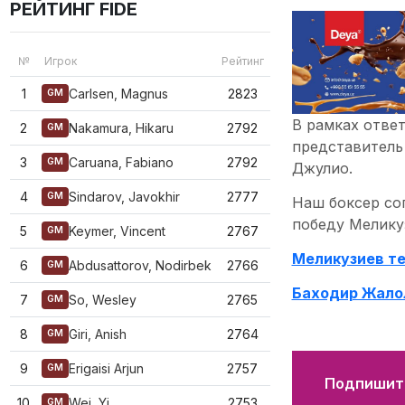
РЕЙТИНГ FIDE
№
Игрок
Рейтинг
1
Carlsen, Magnus
2823
GM
В рамках ответ
2
Nakamura, Hikaru
2792
GM
представитель
3
Caruana, Fabiano
2792
GM
Джулио.
4
Sindarov, Javokhir
2777
GM
Наш боксер со
победу Меликуз
5
Keymer, Vincent
2767
GM
Меликузиев т
6
Abdusattorov, Nodirbek
2766
GM
​Баходир Жало
7
So, Wesley
2765
GM
8
Giri, Anish
2764
GM
9
Erigaisi Arjun
2757
GM
Подпишите
10
Wei, Yi
2753
GM