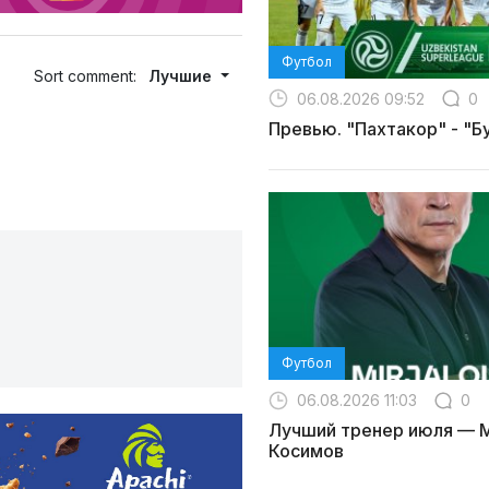
Футбол
Sort comment:
Лучшие
06.08.2026 09:52
0
Превью. "Пахтакор" - "Б
Футбол
06.08.2026 11:03
0
Лучший тренер июля — 
Косимов