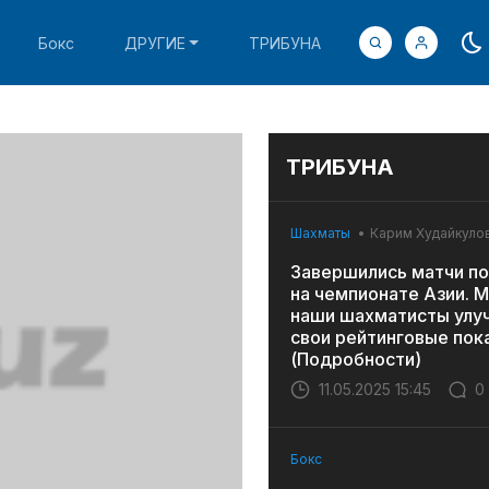
Бокс
ДРУГИЕ
ТРИБУНА
ТРИБУНА
Шахматы
Карим Худайкуло
Завершились матчи по
на чемпионате Азии. 
наши шахматисты улу
свои рейтинговые пок
(Подробности)
11.05.2025 15:45
0
Бокс