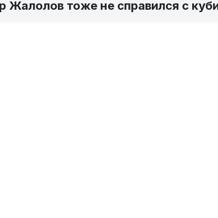
ир Жалолов тоже не справился с куб
 13:02
0
WSB Uzbek Tigers
ном бою ответного матча четвертьфинала Всемирной 
ek Tigers" и "Cuba Domadores",в категории +91 кг в
 стал Лардуэт Гомез. Наш боксер, как и его коллеги,
 команда "Uzbek Tigers" завершила свое участие прои
емпионам турнира.
 не смогли победить "Cuba Domadores"