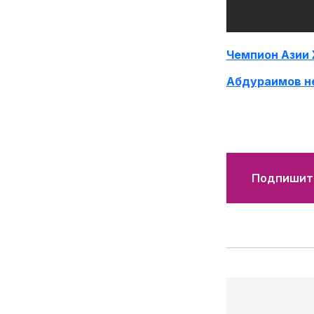
Чемпион Азии
Абдураимов не
Подпишите