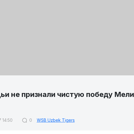
дьи не признали чистую победу Мели
)
7 14:50
0
WSB Uzbek Tigers