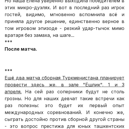
Но наша Елена уверенно выходила победителем в
этих микро-дуэлях. И вот в последний раз игрок
гостей, видимо, мгновенно вспомнила всё и
приняла другое решение, единственно верное в
том игровом эпизоде - резкий удар-тычок мимо
вратаря без замаха, на шаге...
***
После матча.
***
Ещё два матча сборная Туркменистана планирует
провести здесь же, в зале "Ёшлик", 1 и 3
апреля.
На сей раз соперники будут не столь
грозны. Но для наших девчат такие встречи как
раз полезны: это будет их первый опыт
международных соревнований. И конечно же,
сыграть достойно против сборной другой страны
- это вопрос престижа для юных ташкентских