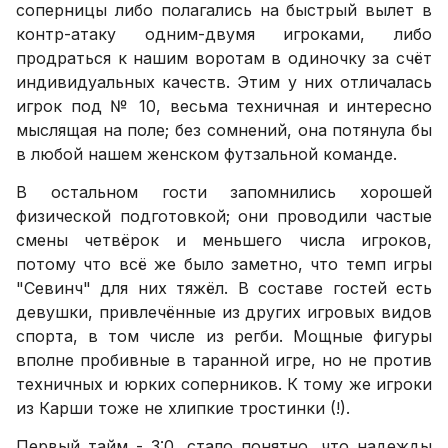
соперницы либо полагались на быстрый вылет в
контр-атаку одним-двумя игроками, либо
продраться к нашим воротам в одиночку за счёт
индивидуальных качеств. Этим у них отличалась
игрок под № 10, весьма техничная и интересно
мыслящая на поле; без сомнений, она потянула бы
в любой нашем женском футзальной команде.
В остальном гости запомнились хорошей
физической подготовкой; они проводили частые
смены четвёрок и меньшего числа игроков,
потому что всё же было заметно, что темп игры
"Севинч" для них тяжёл. В составе гостей есть
девушки, привлечённые из других игровых видов
спорта, в том числе из регби. Мощные фигуры
вполне пробивные в таранной игре, но не против
техничных и юрких соперников. К тому же игроки
из Карши тоже не хлипкие тростинки (!).
Первый тайм - 3:0, стало понятно, что надежды