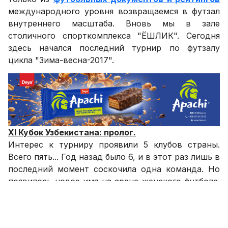
международного уровня возвращаемся в футзал
внутреннего масштаба. Вновь мы в зале
столичного спорткомплекса "ЁШЛИК". Сегодня
здесь начался последний турнир по футзалу
цикла "Зима-весна-2017".
ХI Кубок Узбекистана: пролог.
Интерес к турниру проявили 5 клубов страны.
Всего пять... Год назад было 6, и в этот раз лишь в
последний момент соскочила одна команда. Но
появилось новое имя на арене женского футбола.
Точнее футзала, но как раз этот коллектив по
профилю своему появился тут вполне логично.
Это команда СКИФ, представляющая УзГосИФК.