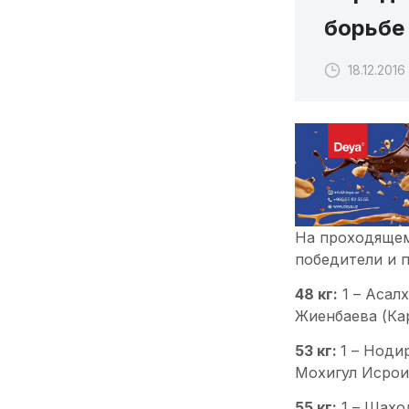
борьбе
18.12.2016
На проходящем
победители и 
48 кг:
1 – Асалх
Жиенбаева (Ка
53 кг:
1 – Ноди
Мохигул Исрои
55 кг:
1 – Шаход