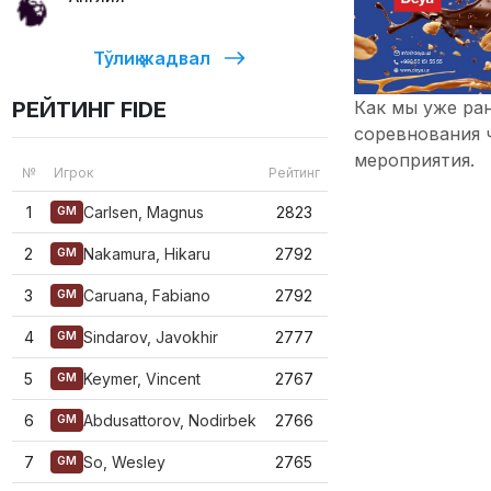
Тўлиқ жадвал
Как мы уже ра
РЕЙТИНГ FIDE
соревнования 
мероприятия.
№
Игрок
Рейтинг
1
Carlsen, Magnus
2823
GM
2
Nakamura, Hikaru
2792
GM
3
Caruana, Fabiano
2792
GM
4
Sindarov, Javokhir
2777
GM
5
Keymer, Vincent
2767
GM
6
Abdusattorov, Nodirbek
2766
GM
7
So, Wesley
2765
GM