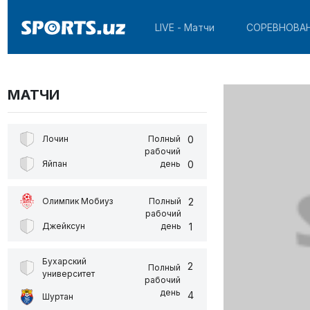
LIVE - Матчи
СОРЕВНОВА
МАТЧИ
0
Лочин
Полный
рабочий
0
Яйпан
день
2
Олимпик Мобиуз
Полный
рабочий
1
Джейксун
день
Бухарский
2
Полный
университет
рабочий
день
4
Шуртан