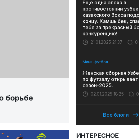
Ещё одна эпоха в
противостоянии узбек
казахского бокса под
концу. Камшыбек, спа
тебе за прекрасный бо
конкуренцию!
21.01.2025 21:37
0
Мини-футбол
Женская сборная Узбе
по футзалу открывает
сезон-2025.
02.01.2025 18:25
0
о борьбе
Все блоги
ИНТЕРЕСНОЕ