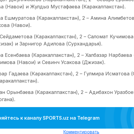
а (Навои) и Жулдыз Мустафаева (Каракалпакстан).
ра Ешмуратова (Каракалпакстан), 2 – Амина Алимбетова
ова (Навои).
м Сейдаметова (Каракалпакстан), 2 – Саломат Кучимова
изак) и Зарнигор Адилова (Сурхандарья).
ра Есенбаева (Каракалпакстан), 2 – Халбазар Нарбаева 
имова (Навои) и Севинч Усакова (Джизак).
фар Гадаева (Каракалпакстан), 2 – Гулмира Исматова (
аракалпакстан).
хан Орынбаева (Каракалпакстан), 2 – Адибахон Уразбое
гана).
яйтесь к каналу SPORTS.uz на Telegram
Комментировать