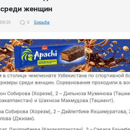
 среди женщин
 09:25
0
Борьба
 в столице чемпионате Узбекистана по спортивной б
призеры среди женщин. Соревнования проходили в вос
он Собирова (Хорезм), 2 – Дильноза Муминова (Ташкен
ракалпакстан) и Шахноза Махмудова (Ташкент).
ра Собирова (Хорезм), 2 – Дайлетбике Яхшимуратова, 3
лова (Джизак).
ат Джуллибаева (Каракалпакстан), 2 – Севара Ерымбет