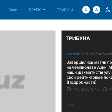
Бокс
ДРУГИЕ
ТРИБУНА
ТРИБУНА
Шахматы
Карим Худайкуло
Завершились матчи по
на чемпионате Азии. 
наши шахматисты улу
свои рейтинговые пок
(Подробности)
11.05.2025 15:45
0
Бокс