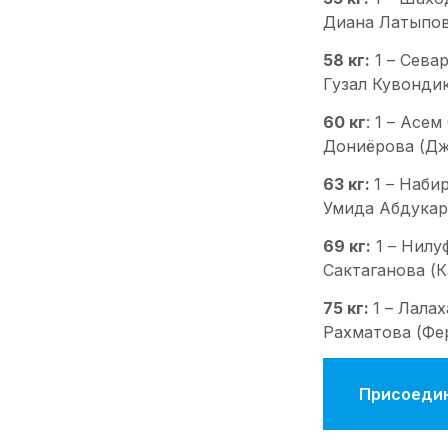
Диана Латыпов
58 кг:
1 – Сева
Гузал Кувондик
60 кг
: 1 – Асе
Дониёрова (Дж
63 кг:
1 – Наби
Умида Абдукар
69 кг:
1 – Нилу
Сактаганова (К
75 кг:
1 – Лала
Рахматова (Фер
Присоедин