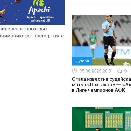
ниверсал» проходят
 вниманию фоторепортаж с
Футбол
05.08.2026 20:01
0
Стала известна судейска
матча «Пахтакор» — «А
в Лиге чемпионов АФК