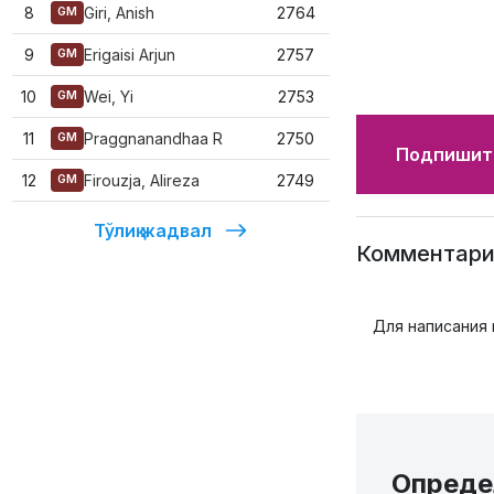
8
Giri, Anish
2764
GM
9
Erigaisi Arjun
2757
GM
10
Wei, Yi
2753
GM
11
Praggnanandhaa R
2750
GM
Подпишите
12
Firouzja, Alireza
2749
GM
Тўлиқ жадвал
Комментари
Для написания
Опреде