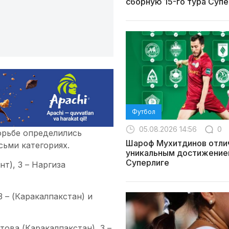
сборную 15-го тура Супе
Футбол
05.08.2026 14:56
0
орьбе определились
Шароф Мухитдинов отли
ьми категориях.
уникальным достижение
Суперлиге
т), 3 – Наргиза
 – (Каракалпакстан) и
ова (Каракалпакстан), 3 –