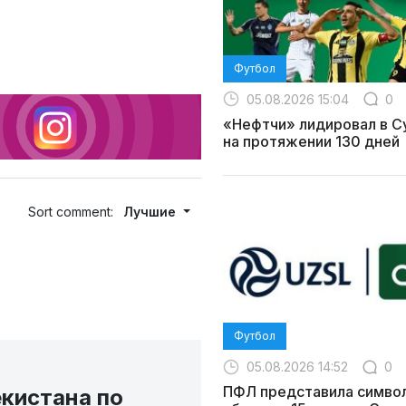
Футбол
05.08.2026 15:04
0
«Нефтчи» лидировал в С
на протяжении 130 дней
Sort comment:
Лучшие
Футбол
05.08.2026 14:52
0
ПФЛ представила симво
кистана по