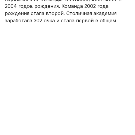
2004 годов рождения. Команда 2002 года
рождения стала второй. Столичная академия
заработала 302 очка и стала первой в общем
зачете среди футбольных школ. Второе место
взяли команды "Бунёдкор-А". Третьими стали
команды ДЮСШ-16. Сильнейшую пятерку вошли
команды РКОР и "Спартак".
Смотреть SPORTS.uz на YouTube
Комментировать
Сегодня пройдёт жеребьёвка Лиги
чемпионов АФК