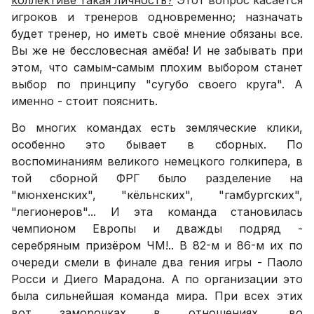
игроков и тренеров одновременно; назначать
будет тренер, но иметь своё мнение обязаны все.
Вы же не бессловесная амёба! И не забывать при
этом, что самым-самым плохим выбором станет
выбор по принципу "сугубо своего круга". А
именно - стоит пояснить.
Во многих командах есть земляческие клики,
особенно это бывает в сборных. По
воспоминаниям великого немецкого голкипера, в
той сборной ФРГ было разделение на
"мюнхенских", "кёльнских", "гамбургских",
"легионеров"... И эта команда становилась
чемпионом Европы и дважды подряд -
серебряным призёром ЧМ!.. В 82-м и 86-м их по
очереди смели в финале два гения игры - Паоло
Росси и Диего Марадона. А по организации это
была сильнейшая команда мира. При всех этих
вот заморочках в отношениях, во