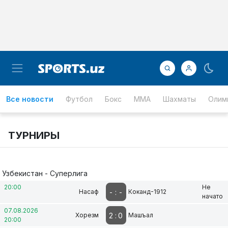
Все новости
Футбол
Бокс
ММА
Шахматы
Олим
ТУРНИРЫ
Узбекистан - Суперлига
20:00
Не
-
:
-
Насаф
Коканд-1912
начато
07.08.2026
2
:
0
Хорезм
Машъал
20:00