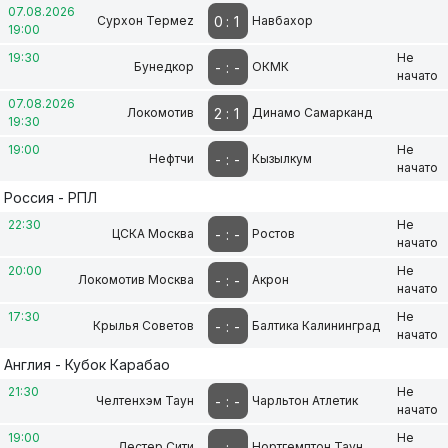
07.08.2026
0
:
1
Сурхон Термеz
Навбахор
19:00
19:30
Не
-
:
-
Бунедкор
ОКМК
начато
07.08.2026
2
:
1
Локомотив
Динамо Самарканд
19:30
19:00
Не
-
:
-
Нефтчи
Кызылкум
начато
Россия - РПЛ
22:30
Не
-
:
-
ЦСКА Москва
Ростов
начато
20:00
Не
-
:
-
Локомотив Москва
Акрон
начато
17:30
Не
-
:
-
Крылья Советов
Балтика Калининград
начато
Англия - Кубок Карабао
21:30
Не
-
:
-
Челтенхэм Таун
Чарльтон Атлетик
начато
19:00
Не
-
:
-
Лестер Сити
Нортгемптон Таун