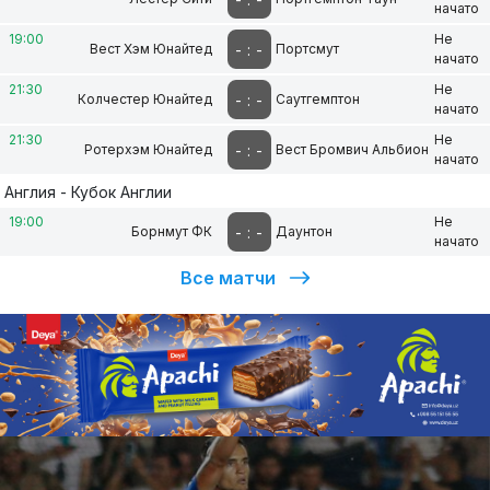
начато
19:00
Не
-
:
-
Вест Хэм Юнайтед
Портсмут
начато
21:30
Не
-
:
-
Колчестер Юнайтед
Саутгемптон
начато
21:30
Не
-
:
-
Ротерхэм Юнайтед
Вест Бромвич Альбион
начато
Англия - Кубок Англии
19:00
Не
-
:
-
Борнмут ФК
Даунтон
начато
Все матчи