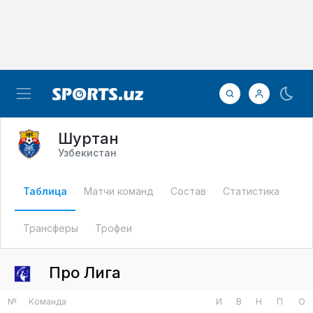
Шуртан
Узбекистан
Таблица
Матчи команд
Состав
Статистика
Трансферы
Трофеи
Про Лига
№
Команда
И
В
Н
П
О