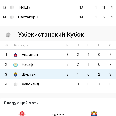
13
ТерДУ
13
1
1
11
4
14
Пахтакор II
14
1
1
12
4
Узбекистанский Кубок
№
Команда
И
В
Н
П
О
1
Андижан
3
2
1
0
7
2
Насаф
3
2
1
0
7
3
Шуртан
3
1
0
2
3
4
Хавоканд
3
0
0
3
0
Следующий матч
19:00