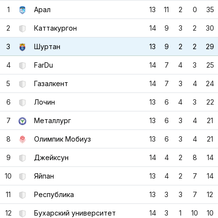
1
Арал
13
11
2
0
35
2
Каттакургон
14
9
3
2
30
3
Шуртан
13
9
2
2
29
4
FarDu
14
7
4
3
25
5
Газалкент
14
7
3
4
24
6
Лочин
13
6
4
3
22
7
Металлург
13
6
3
4
21
8
Олимпик Мобиуз
13
6
3
4
21
9
Джейксун
14
4
2
8
14
10
Яйпан
13
4
2
7
14
11
Республика
13
3
3
7
12
12
Бухарский университет
14
3
1
10
10