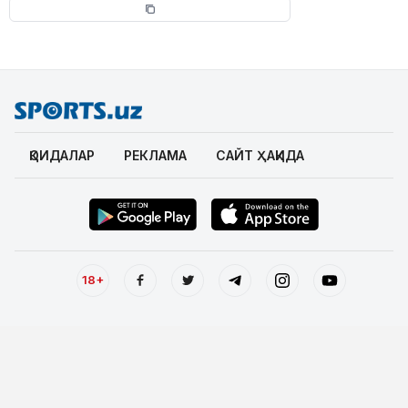
ҚОИДАЛАР
РЕКЛАМА
САЙТ ҲАҚИДА
18+