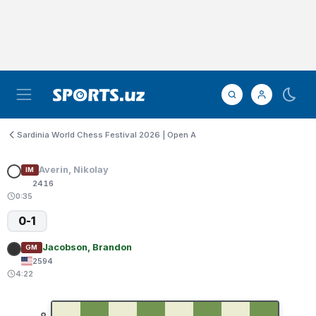
Sardinia World Chess Festival 2026 | Open A
Averin, Nikolay
IM
2416
0:35
0-1
Jacobson, Brandon
GM
2594
4:22