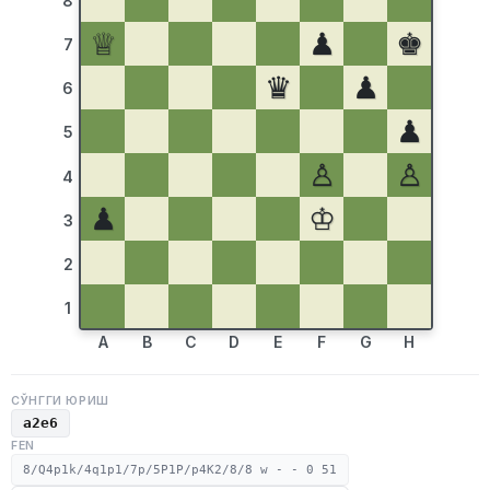
8
♕
♟
♚
7
♛
♟
6
♟
5
♙
♙
4
♟
♔
3
2
1
A
B
C
D
E
F
G
H
СЎНГГИ ЮРИШ
a2e6
FEN
8/Q4p1k/4q1p1/7p/5P1P/p4K2/8/8 w - - 0 51