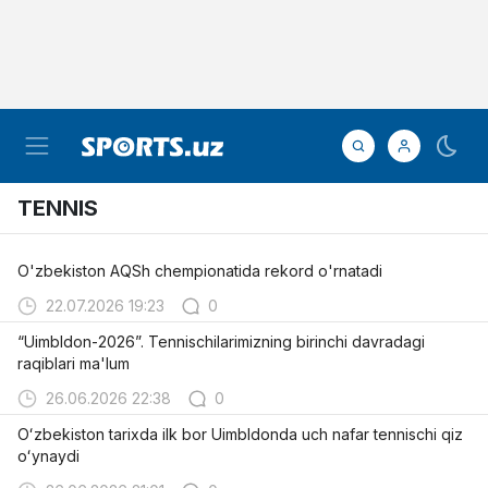
TENNIS
O'zbekiston AQSh chempionatida rekord o'rnatadi
22.07.2026 19:23
0
“Uimbldon-2026”. Tennischilarimizning birinchi davradagi
raqiblari ma'lum
26.06.2026 22:38
0
Oʻzbekiston tarixda ilk bor Uimbldonda uch nafar tennischi qiz
oʻynaydi