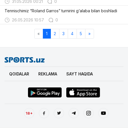
31.05.2026 00:21
0
Tennischimiz “Roland Garros” turnirini g‘alaba bilan boshladi
26.05.2026 10:57
0
«
1
2
3
4
5
»
QOIDALAR
REKLAMA
SAYT HAQIDA
18+