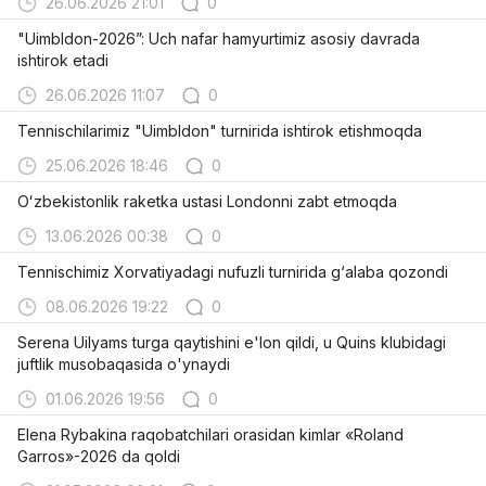
26.06.2026 21:01
0
"Uimbldon-2026”: Uch nafar hamyurtimiz asosiy davrada
ishtirok etadi
26.06.2026 11:07
0
Tennischilarimiz "Uimbldon" turnirida ishtirok etishmoqda
25.06.2026 18:46
0
Oʻzbekistonlik raketka ustasi Londonni zabt etmoqda
13.06.2026 00:38
0
Tennischimiz Xorvatiyadagi nufuzli turnirida g‘alaba qozondi
08.06.2026 19:22
0
Serena Uilyams turga qaytishini e'lon qildi, u Quins klubidagi
juftlik musobaqasida o'ynaydi
01.06.2026 19:56
0
Elena Rybakina raqobatchilari orasidan kimlar «Roland
Garros»-2026 da qoldi