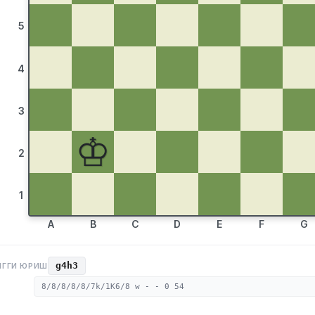
5
4
3
♔
2
1
A
B
C
D
E
F
G
g4h3
НГГИ ЮРИШ
8/8/8/8/8/7k/1K6/8 w - - 0 54