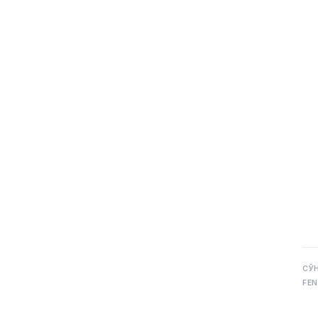
СЎ
FEN