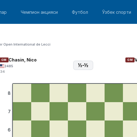
лар
Чемпион акцияси
Футбол
Ўзбек спорти
er Open International de Lecci
Chasin, Nico
V
GM
GM
½-½
2485
:34
8
7
6