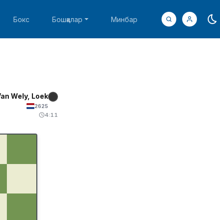
Бокс
Бошқалар
Минбар
an Wely, Loek
2625
4:11