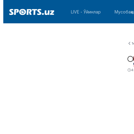
LIVE - Ўйинлар
Мусобақа
1
4