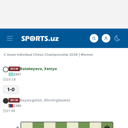
Asian Individual Chess Championship 2026 | Women
Balabayeva, Xeniya
WGM
2307
16:18
1-0
Bayasgalan, Khishigbaatar
WCM
2280
27:09