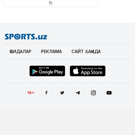
ҚОИДАЛАР
РЕКЛАМА
САЙТ ҲАҚИДА
18+