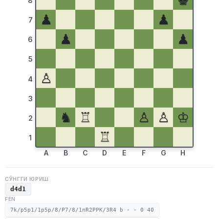
♚
8
♟
♟
7
♟
♟
6
5
♙
4
3
♞
♖
♙
♙
♔
2
♖
1
A
B
C
D
E
F
G
H
СЎНГГИ ЮРИШ
d4d1
FEN
7k/p5p1/1p5p/8/P7/8/1nR2PPK/3R4 b - - 0 40