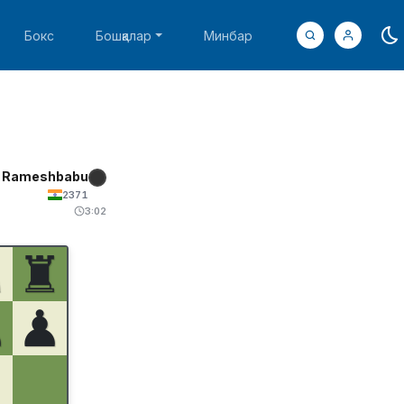
Бокс
Бошқалар
Минбар
i, Rameshbabu
2371
3:02
♞
♜
♟
♟