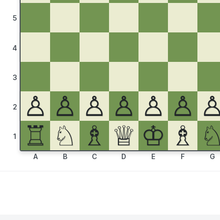
5
4
3
♙
♙
♙
♙
♙
♙
2
♖
♘
♗
♕
♔
♗
1
A
B
C
D
E
F
G