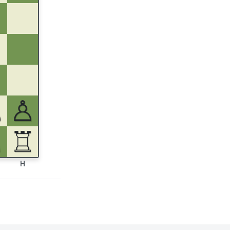
♙
♙
♘
♖
H