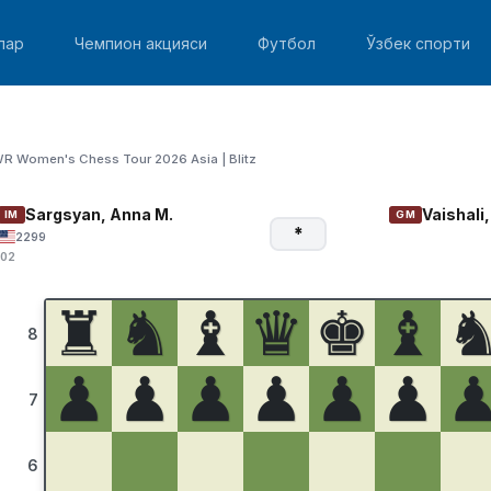
лар
Чемпион акцияси
Футбол
Ўзбек спорти
R Women's Chess Tour 2026 Asia | Blitz
Sargsyan, Anna M.
Vaishal
IM
GM
*
2299
:02
♜
♞
♝
♛
♚
♝
8
♟
♟
♟
♟
♟
♟
7
6