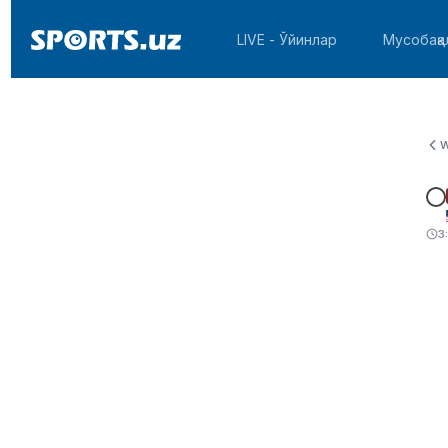
LIVE - Ўйинлар
Мусобақа
W
3