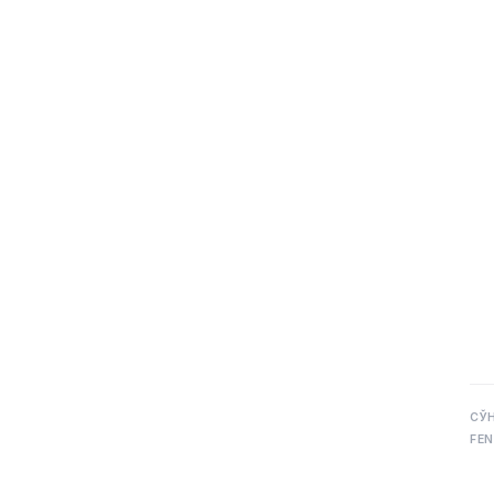
СЎ
FEN