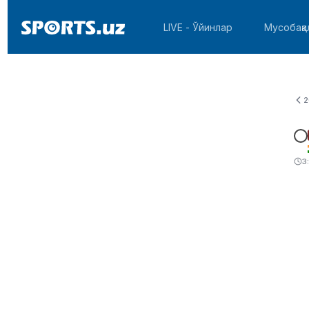
LIVE - Ўйинлар
Мусобақа
2
3