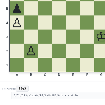
♟
5
♙
4
3
♙
2
1
A
B
C
D
E
F
G
f3g3
НГГИ ЮРИШ
8/7p/1R3pk1/p6r/P7/6KP/1P6/8 b - - 6 40