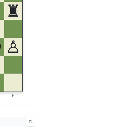
♜
♔
♙
H