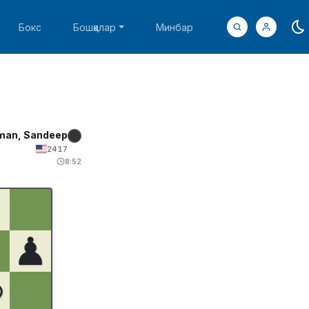
Бокс
Бошқалар
Минбар
man, Sandeep
2417
8:52
♟
♚