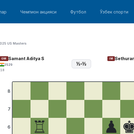
лар
Чемпион акцияси
Футбол
Ўзбек спорти
025 US Masters
Samant Aditya S
Sethura
GM
IM
½-½
2529
:18
8
7
♖
♟
6