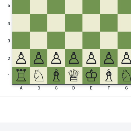
5
4
3
♙
♙
♙
♙
♙
♙
2
♖
♘
♗
♕
♔
♗
1
A
B
C
D
E
F
G