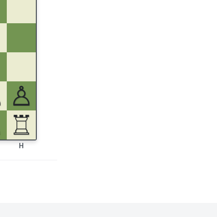
♙
♙
♘
♖
H