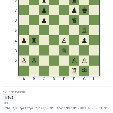
♝
♜
8
♟
♟
♚
7
♟
♛
6
♖
5
♟
♜
♙
♟
4
♕
3
♙
♙
♙
♙
2
♖
♔
1
A
B
C
D
E
F
G
H
СЎНГГИ ЮРИШ
h5g5
FEN
2b2r2/2p2pk1/2p2q2/6R1/pr2P1p1/4Q3/PP3PP1/5RK1 b - - 11 31