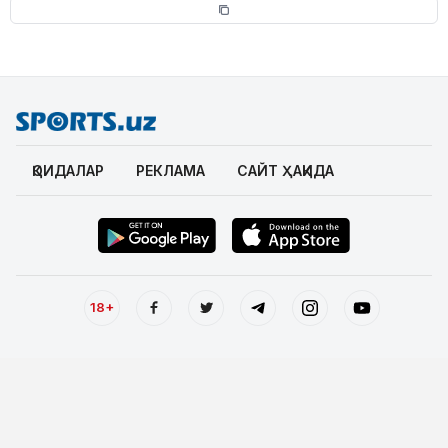
ҚОИДАЛАР
РЕКЛАМА
САЙТ ҲАҚИДА
18+