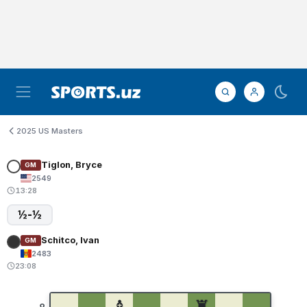
2025 US Masters
Tiglon, Bryce
GM
2549
13:28
½-½
Schitco, Ivan
GM
2483
23:08