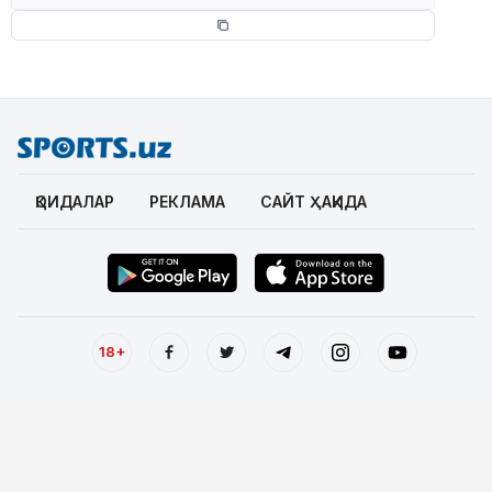
ҚОИДАЛАР
РЕКЛАМА
САЙТ ҲАҚИДА
18+