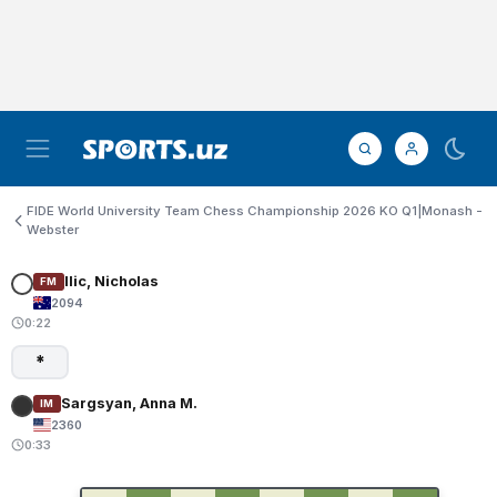
FIDE World University Team Chess Championship 2026 KO Q1|Monash -
Webster
Ilic, Nicholas
FM
2094
0:22
*
Sargsyan, Anna M.
IM
2360
0:33