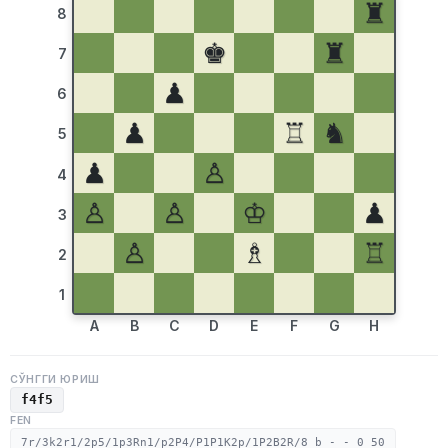
♜
8
♚
♜
7
♟
6
♟
♖
♞
5
♟
♙
4
♙
♙
♔
♟
3
♙
♗
♖
2
1
A
B
C
D
E
F
G
H
СЎНГГИ ЮРИШ
f4f5
FEN
7r/3k2r1/2p5/1p3Rn1/p2P4/P1P1K2p/1P2B2R/8 b - - 0 50