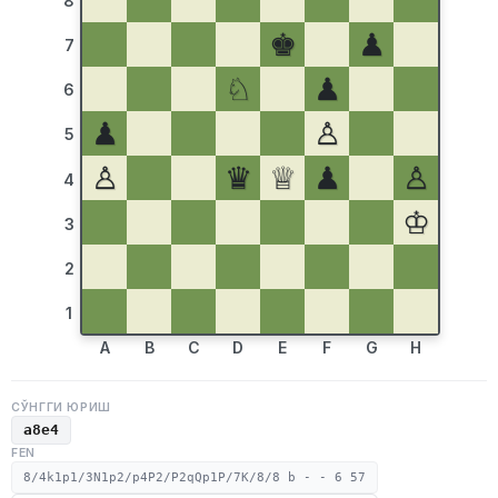
8
♚
♟
7
♘
♟
6
♟
♙
5
♙
♛
♕
♟
♙
4
♔
3
2
1
A
B
C
D
E
F
G
H
СЎНГГИ ЮРИШ
a8e4
FEN
8/4k1p1/3N1p2/p4P2/P2qQp1P/7K/8/8 b - - 6 57