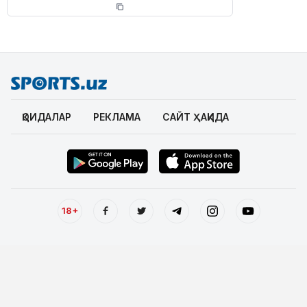
ҚОИДАЛАР
РЕКЛАМА
САЙТ ҲАҚИДА
18+