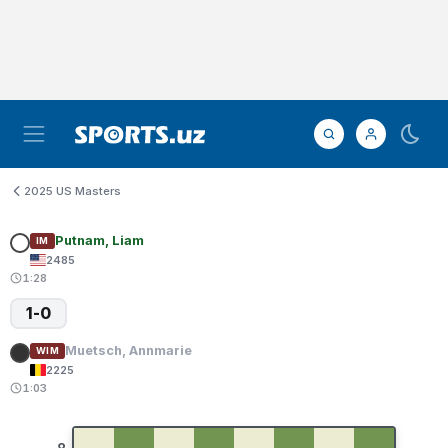
2025 US Masters
Putnam, Liam
IM
2485
1:28
1-0
Muetsch, Annmarie
WIM
2225
1:03