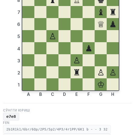
♝
♖
♚
8
♝
♜
7
♕
♟
6
♙
5
♟
4
♙
3
♜
♙
♙
2
♔
1
A
B
C
D
E
F
G
H
СЎНГГИ ЮРИШ
e7e8
FEN
2b1R1k1/6br/6Qp/2P5/5p2/4P3/4r1PP/6K1 b - - 3 32