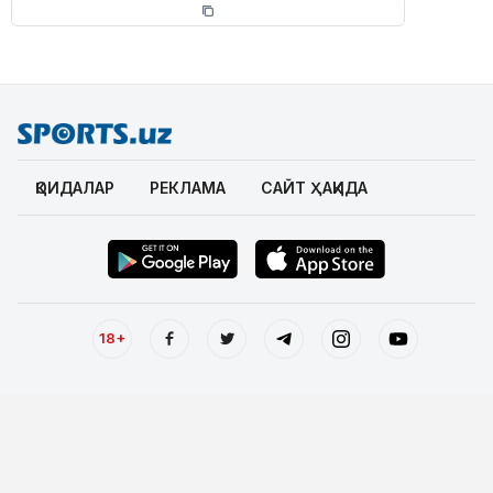
ҚОИДАЛАР
РЕКЛАМА
САЙТ ҲАҚИДА
18+