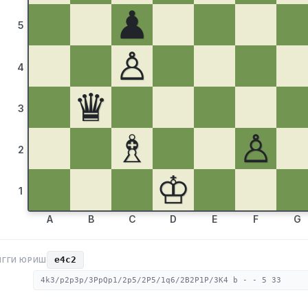
♟
5
♙
4
♛
3
♗
♙
2
♔
1
A
B
C
D
E
F
G
e4c2
НГГИ ЮРИШ
4k3/p2p3p/3PpQp1/2p5/2P5/1q6/2B2P1P/3K4 b - - 5 33