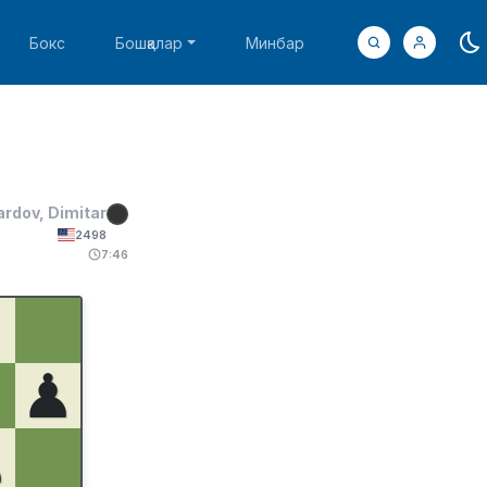
Бокс
Бошқалар
Минбар
rdov, Dimitar
2498
7:46
♟
♟