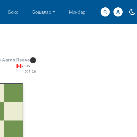
Бокс
Бошқалар
Минбар
 Aaron Reeve
2335
7:19