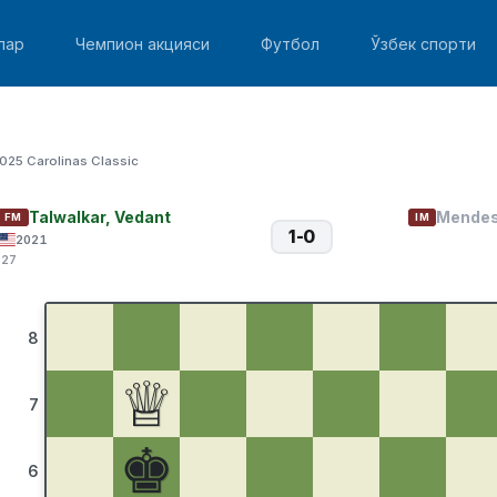
лар
Чемпион акцияси
Футбол
Ўзбек спорти
025 Carolinas Classic
Talwalkar, Vedant
Mendes
FM
IM
1-0
2021
:27
8
♕
7
♚
6