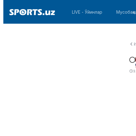
LIVE - Ўйинлар
Мусобақа
2
1