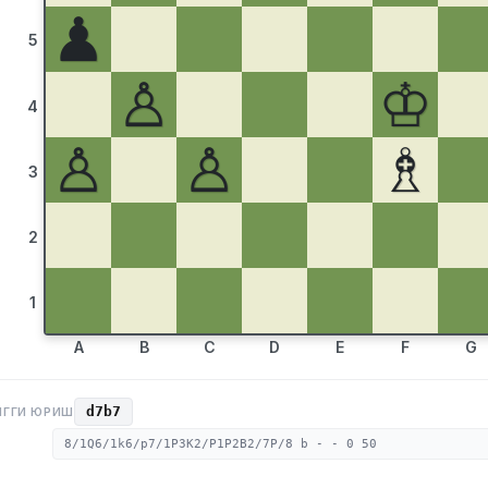
♟
5
♙
♔
4
♙
♙
♗
3
2
1
A
B
C
D
E
F
G
d7b7
НГГИ ЮРИШ
8/1Q6/1k6/p7/1P3K2/P1P2B2/7P/8 b - - 0 50