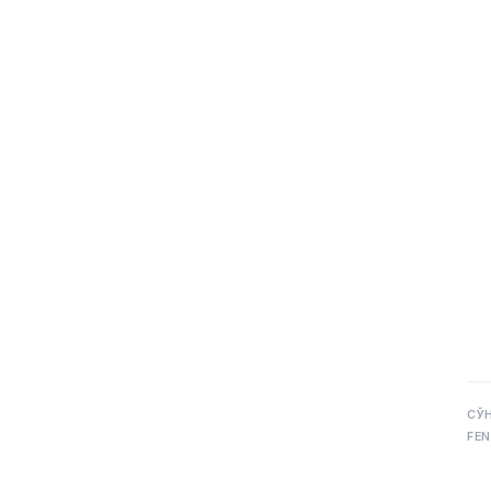
СЎ
FEN