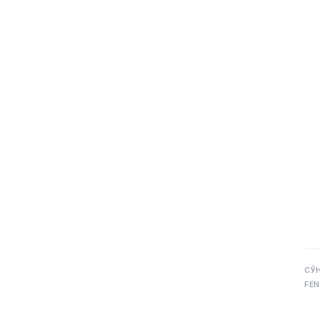
СЎ
FEN