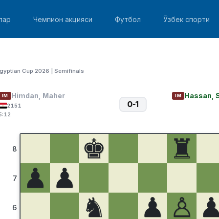
лар
Чемпион акцияси
Футбол
Ўзбек спорти
gyptian Cup 2026 | Semifinals
Himdan, Maher
Hassan, 
IM
IM
0-1
2151
5:12
♚
♜
8
♟
♟
7
♞
♟
♙
6