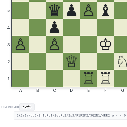
♛
♟
♙
♝
5
♟
4
♙
♙
♔
3
♕
2
♖
♖
1
A
B
C
D
E
F
G
c2f5
НГГИ ЮРИШ
2k2r1r/pp6/2n1pPp1/2qpPb2/2p5/P1P2K2/3Q2N1/4RR2 w - - 0