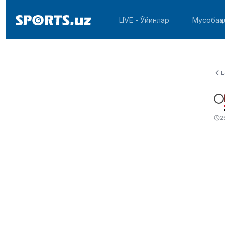
LIVE - Ўйинлар
Мусобақа
E
2