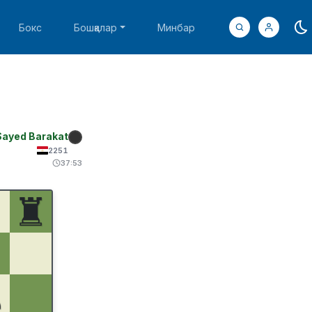
Бокс
Бошқалар
Минбар
Sayed Barakat
2251
37:53
♜
♟