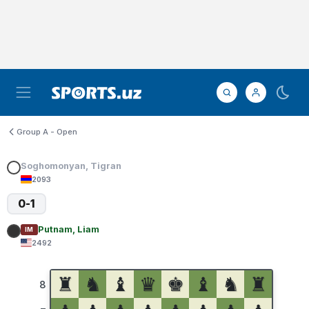
Group A - Open
Soghomonyan, Tigran
2093
0-1
Putnam, Liam
IM
2492
♜
♞
♝
♛
♚
♝
♞
♜
8