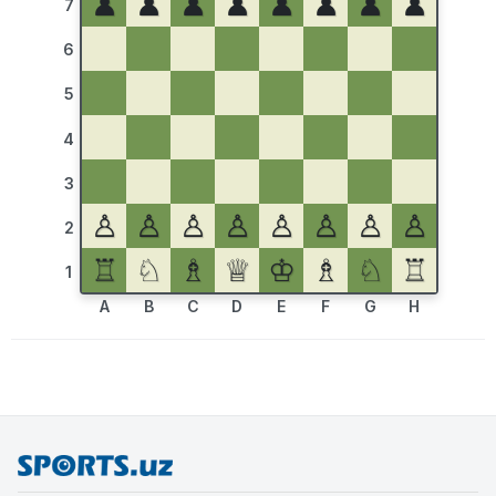
♟
♟
♟
♟
♟
♟
♟
♟
7
6
5
4
3
♙
♙
♙
♙
♙
♙
♙
♙
2
♖
♘
♗
♕
♔
♗
♘
♖
1
A
B
C
D
E
F
G
H