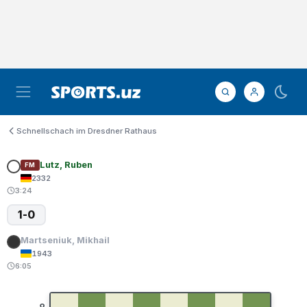
Schnellschach im Dresdner Rathaus
Lutz, Ruben
FM
2332
3:24
1-0
Martseniuk, Mikhail
1943
6:05