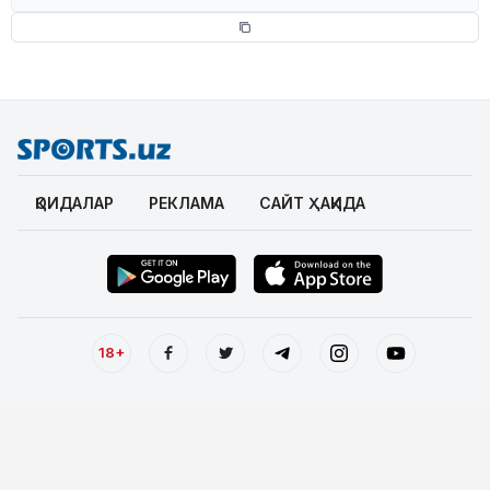
ҚОИДАЛАР
РЕКЛАМА
САЙТ ҲАҚИДА
18+