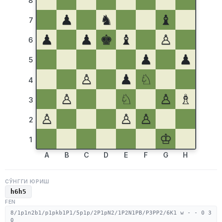
8
♟
♞
♝
7
♟
♟
♚
♝
♙
6
♟
♟
5
♙
♟
♘
4
♙
♘
♙
♗
3
♙
♙
♙
2
♔
1
A
B
C
D
E
F
G
H
СЎНГГИ ЮРИШ
h6h5
FEN
8/1p1n2b1/p1pkb1P1/5p1p/2P1pN2/1P2N1PB/P3PP2/6K1 w - - 0 3
0