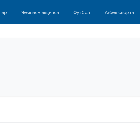
лар
Чемпион акцияси
Футбол
Ўзбек спорти