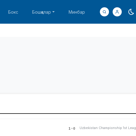
Бокс
Бошқалар
Минбар
1-0