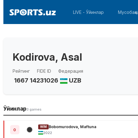
LIVE - Ўйинлар
Мусобақа
Kodirova, Asal
Рейтинг
FIDE ID
Федерация
1667
14231026
UZB
Ўйинлар
3 games
Bobomurodova, Maftuna
WIM
0
2022