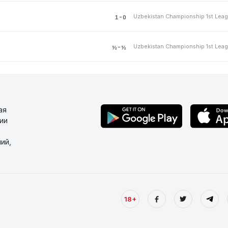
1-0
½-½
ая
ии
ий,
18+