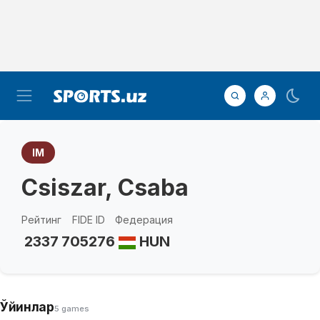
IM
Csiszar, Csaba
Рейтинг
FIDE ID
Федерация
2337
705276
HUN
Ўйинлар
5 games