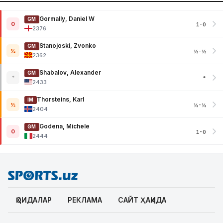
Gormally, Daniel W
GM
0
1-0
2376
Stanojoski, Zvonko
GM
½
½-½
2362
Shabalov, Alexander
GM
*
*
2433
Thorsteins, Karl
IM
½
½-½
2404
Godena, Michele
GM
0
1-0
2444
ҚОИДАЛАР
РЕКЛАМА
САЙТ ҲАҚИДА