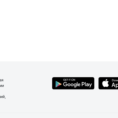
ая
ии
ий,