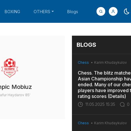
BOXING
OTHERS
Blogs
BLOGS
Chess
Karim Khudaykulov
Chess. The blitz matches
Asian Championship ha
ended. Many of our che
mpic Mobiuz
players have improved t
afur Haydarov
85'
rating scores (Details)
11.05.2025 15:35
0
Chess
Karim Khudaykulov