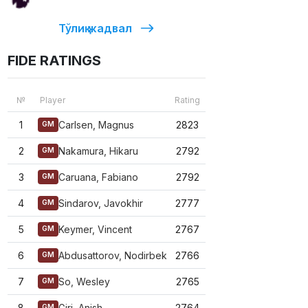
Тўлиқ жадвал
FIDE RATINGS
№
Player
Rating
1
Carlsen, Magnus
2823
GM
2
Nakamura, Hikaru
2792
GM
3
Caruana, Fabiano
2792
GM
4
Sindarov, Javokhir
2777
GM
5
Keymer, Vincent
2767
GM
6
Abdusattorov, Nodirbek
2766
GM
7
So, Wesley
2765
GM
8
Giri, Anish
2764
GM