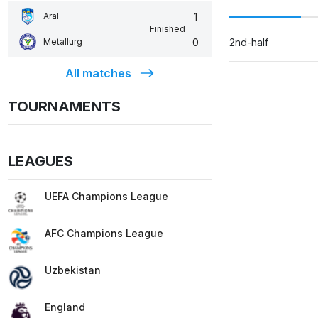
1
Aral
Finished
0
Metallurg
2nd-half
All matches
TOURNAMENTS
LEAGUES
UEFA Champions League
AFC Champions League
Uzbekistan
England