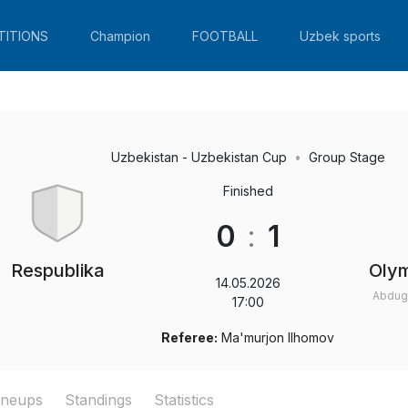
TITIONS
Champion
FOOTBALL
Uzbek sports
Uzbekistan - Uzbekistan Cup
Group Stage
Finished
0
:
1
Respublika
Oly
14.05.2026
Abdug
17:00
Referee:
Ma'murjon Ilhomov
ineups
Standings
Statistics