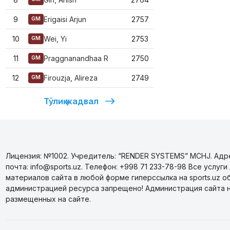
9
Erigaisi Arjun
2757
GM
10
Wei, Yi
2753
GM
11
Praggnanandhaa R
2750
GM
12
Firouzja, Alireza
2749
GM
Тўлиқ жадвал
Лицензия: №1002. Учредитель: “RENDER SYSTEMS” MCHJ. Адрес
почта: info@sports.uz. Телефон: +998 71 233-78-98 Все усл
материалов сайта в любой форме гиперссылка на sports.uz о
администрацией ресурса запрещено! Администрация сайта 
размещенных на сайте.