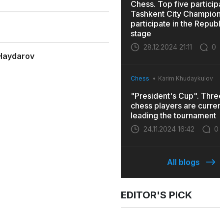
Chess. Top five particip
Tashkent City Champions
participate in the Repub
stage
28.12.2024 21:11
0
Haydarov
Chess
Karim Khudaykulov
"President's Cup". Thr
chess players are curren
leading the tournament
24.11.2024 16:42
0
All blogs
EDITOR'S PICK