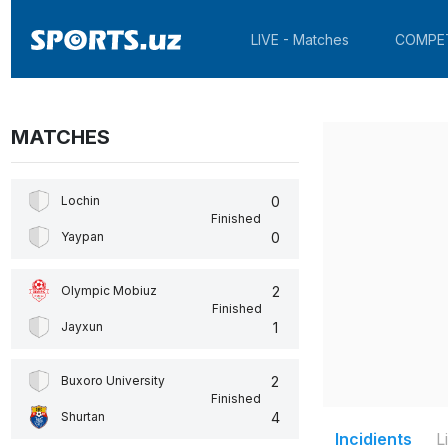
LIVE - Matches
COMPE
MATCHES
0
Lochin
Finished
0
Yaypan
2
Olympic Mobiuz
Finished
1
Jayxun
2
Buxoro University
Finished
4
Shurtan
Incidients
L