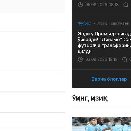
05.08.2026 08:18
Футбол
Зоҳир Тошхўжаев
Энди у Премьер-лигад
ўйнайди! "Динамо" Са
футболчи трансферин
қилди
03.08.2026 19:19
Барча блоглар
ЎҚИНГ, ҚИЗИҚ!