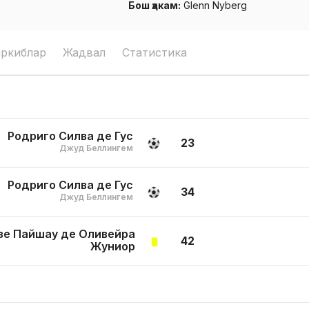
Бош ҳакам:
Glenn Nyberg
аркиблар
Жадвал
Статистика
Родриго Силва де Гус
23
Джуд Беллингем
Родриго Силва де Гус
34
Джуд Беллингем
зе Пайшау де Оливейра
42
Жуниор