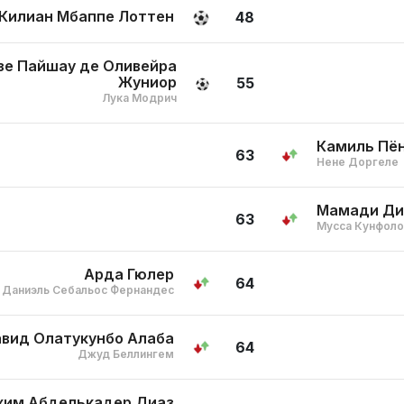
Килиан Мбаппе Лоттен
48
зе Пайшау де Оливейра
Жуниор
55
Лука Модрич
Камиль Пё
63
Нене Доргеле
Мамади Ди
63
Мусса Кунфоло
Арда Гюлер
64
Даниэль Себальос Фернандес
вид Олатукунбо Алаба
64
Джуд Беллингем
хим Абделькадер Диаз