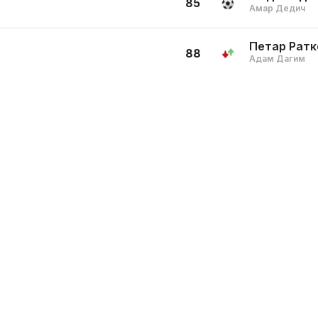
85
Амар Дедич
Петар Ратк
88
Адам Дагим