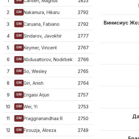
1
Carlsen, Magnus
2823
GM
2
Nakamura, Hikaru
2792
GM
Винисиус Жо
3
Caruana, Fabiano
2792
GM
4
Sindarov, Javokhir
2777
GM
5
Keymer, Vincent
2767
GM
6
Abdusattorov, Nodirbek
2766
GM
7
So, Wesley
2765
GM
8
Giri, Anish
2764
GM
9
Erigaisi Arjun
2757
GM
10
Wei, Yi
2753
GM
Да
11
Praggnanandhaa R
2750
GM
12
Firouzja, Alireza
2749
GM
Бра