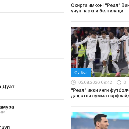
Охирги имкон! "Реал" Ви
учун нархни белгилади
Футбол
05.08.2026 09:42
0
а Дуат
"Реал" икки янги футболч
даҳшатли сумма сарфлай
вамура
ьдо
труп