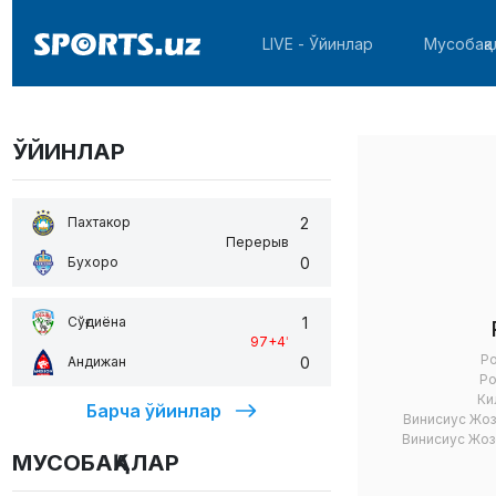
LIVE - Ўйинлар
Мусобақа
ЎЙИНЛАР
2
Пахтакор
Перерыв
0
Бухоро
1
Сўғдиёна
97+4
'
Ро
0
Андижан
Ро
Ки
Барча ўйинлар
Винисиус Жо
Винисиус Жо
МУСОБАҚАЛАР