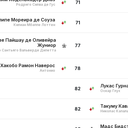
71
Родриго Силва де Гус
липе Мореира де Соуза
71
Килиан Мбаппе Лоттен
зе Пайшау де Оливейра
Жуниор
77
 Сантьяго Вальверде Дипетта
Хакобо Рамон Наверос
78
Антонио
Лукас Гурн
82
Оскар Глух
Такуму Ка
82
Николас Капал
Мадс Бидс