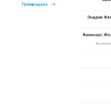
Тўлиқ жадвал
Эндрик Фе
Винисиус Жо
Федерико