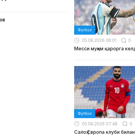
ов
Футбол
05.08.2026 08:01
0
Месси муҳим қарорга кел
Футбол
05.08.2026 07:48
0
Салоҳ Европа клуби билан