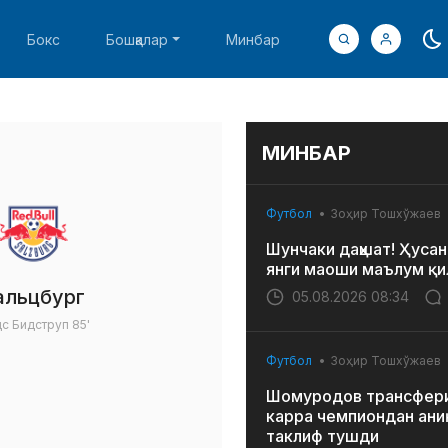
Бокс
Бошқалар
Минбар
МИНБАР
Футбол
Зоҳир Тошхўжаев
Шунчаки даҳшат! Ҳусан
янги маоши маълум қи
альцбург
05.08.2026 08:34
с Бидструп
85'
Футбол
Зоҳир Тошхўжаев
Шомуродов трансфери
карра чемпиондан ани
таклиф тушди