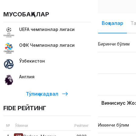
МУСОБАҚАЛАР
Воқеалар
Т
UEFA чемпионлар лигаси
Биринчи бўлим
ОФК Чемпионлар лигаси
Ўзбекистон
Англия
Тўлиқ жадвал
Винисиус Жо
FIDE РЕЙТИНГ
Иккинчи бўлим
№
Ўйинчи
Рейтинг