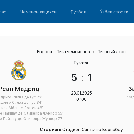
лар
Чемпион акцияси
Футбол
Ўзбек спорти
Европа - Лига чемпионов
Лиговый этап
Тугаган
5
:
1
Реал Мадрид
З
23.01.2025
дриго Силва де Гус
23'
Мад
01:00
дриго Силва де Гус
34'
лиан Мбаппе Лоттен
48'
зе Пайшау де Оливейра Жуниор
55'
зе Пайшау де Оливейра Жуниор
77'
Стадион:
Стадион Сантьяго Бернабеу