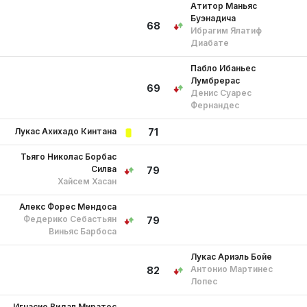
Атитор Маньяс
Буэнадича
68
Ибрагим Ялатиф
Диабате
Пабло Ибаньес
Лумбрерас
69
Денис Суарес
Фернандес
Лукас Ахихадо Кинтана
71
Тьяго Николас Борбас
Силва
79
Хайсем Хасан
Алекс Форес Мендоса
Федерико Себастьян
79
Виньяс Барбоса
Лукас Ариэль Бойе
Антонио Мартинес
82
Лопес
Игнасио Видал Миратес