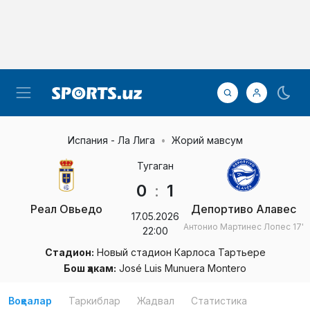
Испания - Ла Лига
Жорий мавсум
Тугаган
0
:
1
Реал Овьедо
Депортиво Алавес
17.05.2026
Антонио Мартинес Лопес
17'
22:00
Стадион:
Новый стадион Карлоса Тартьере
Бош ҳакам:
José Luis Munuera Montero
Воқеалар
Таркиблар
Жадвал
Статистика