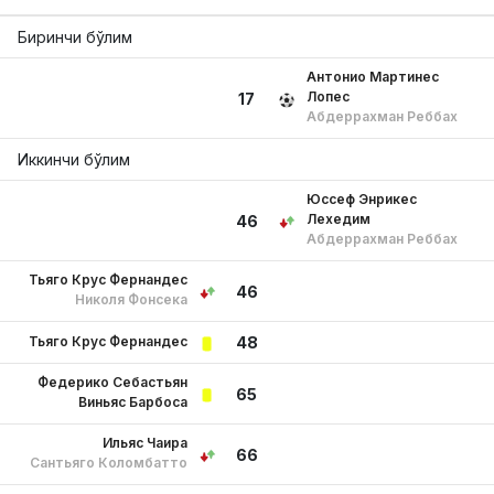
Биринчи бўлим
Антонио Мартинес
Лопес
17
Абдеррахман Реббах
Иккинчи бўлим
Юссеф Энрикес
Лехедим
46
Абдеррахман Реббах
Тьяго Крус Фернандес
46
Николя Фонсека
Тьяго Крус Фернандес
48
Федерико Себастьян
65
Виньяс Барбоса
Ильяс Чаира
66
Сантьяго Коломбатто