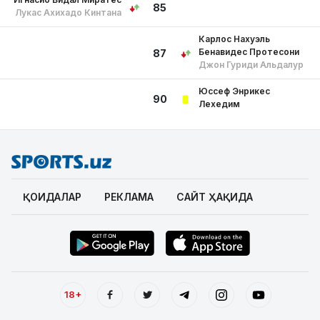
85
Лукас Ахихадо Кинтана
Карлос Нахуэль
Бенавидес Протесони
87
Джон Гуриди Альдалур
Юссеф Энрикес
90
Лехедим
ҚОИДАЛАР
РЕКЛАМА
САЙТ ҲАҚИДА
18+