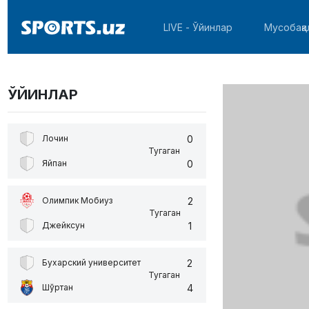
LIVE - Ўйинлар
Мусобақа
ЎЙИНЛАР
0
Лочин
Тугаган
0
Яйпан
2
Олимпик Мобиуз
Тугаган
1
Джейксун
2
Бухарский университет
Тугаган
4
Шўртан