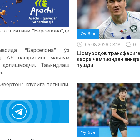
 фаолиятини “Барселона”да
Футбол
05.08.2026 08:18
0
асида “Барселона” ўз
Шомуродов трансферига
уд. AS нашрининг маълум
карра чемпиондан аниқ т
 қолишмоқчи. Таъкидлаш
тушди
и.
Эвертон” клубига тегишли.
Футбол