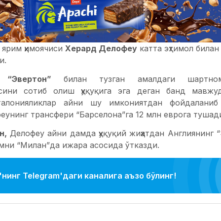
 ярим ҳимоячиси
Херард Делофеу
катта эҳтимол билан
и.
нг
“Эвертон”
билан тузган амалдаги шартном
исини сотиб олиш ҳуқуқига эга деган банд мавж
талонияликлар айни шу имкониятдан фойдаланиб
еунинг трансфери “Барселона”га 12 млн еврога тушад
н,
Делофеу айни дамда ҳуқуқий жиҳатдан Англиянинг “
мни “Милан”да ижара асосида ўтказди.
нинг Telegram'даги каналига аъзо бўлинг!