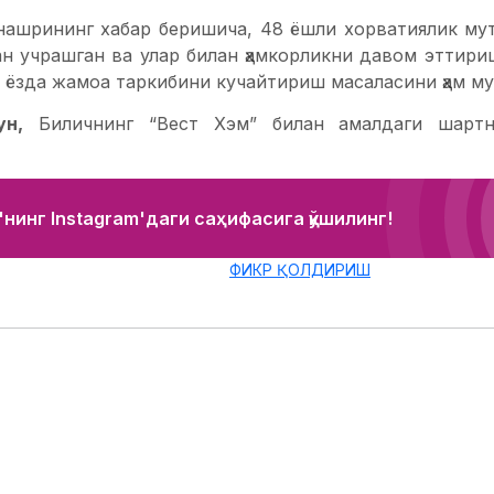
 нашрининг хабар беришича, 48 ёшли хорватиялик мут
ан учрашган ва улар билан ҳамкорликни давом эттири
ёзда жамоа таркибини кучайтириш масаласини ҳам муҳ
ун,
Биличнинг “Вест Хэм” билан амалдаги шартн
нинг Instagram'даги саҳифасига қўшилинг!
ФИКР ҚОЛДИРИШ