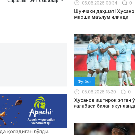
Саралаш
Энг яхшилар
05.08.2026 08:34
0
Шунчаки даҳшат! Ҳусанов
маоши маълум қилинди
Футбол
05.08.2026 18:20
0
Ҳусанов иштирок этган ў
ғалабаси билан якунланд
да қоладиган бўлди.