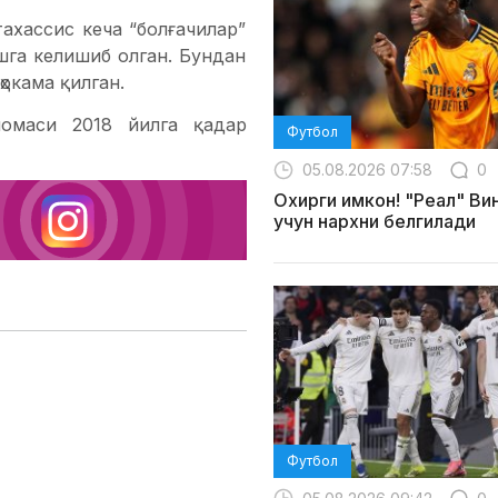
ахассис кеча “болғачилар”
шга келишиб олган. Бундан
окама қилган.
омаси 2018 йилга қадар
Футбол
05.08.2026 07:58
0
Охирги имкон! "Реал" Ви
учун нархни белгилади
Футбол