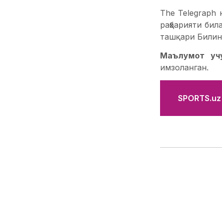
The Telegraph
раҳбарияти бил
ташқари Билин 
Маълумот уч
имзоланган.
SPORTS.uz'