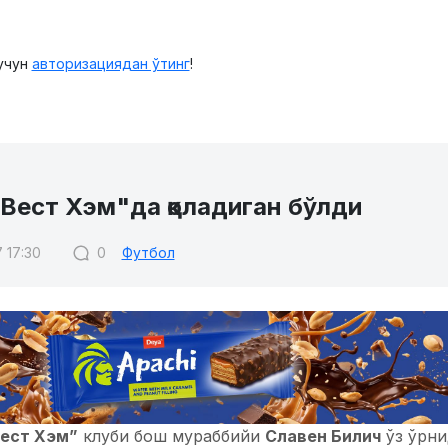
учун
авторизациядан ўтинг
!
"Вест Хэм"да қоладиган бўлди
 17:30
0
Футбол
ест Хэм”
клуби бош мураббийи
Славен Билич
ўз ўрни