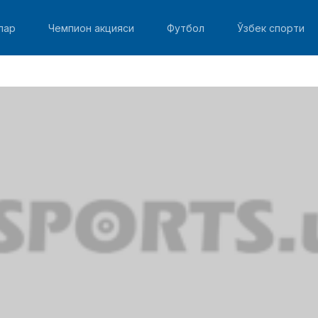
лар
Чемпион акцияси
Футбол
Ўзбек спорти