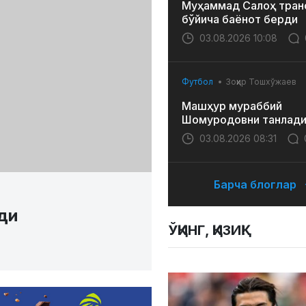
Муҳаммад Салоҳ тран
бўйича баёнот берди
03.08.2026 10:08
Футбол
Зоҳир Тошхўжаев
Машҳур мураббий
Шомуродовни танлад
03.08.2026 08:31
Барча блоглар
ди
ЎҚИНГ, ҚИЗИҚ!