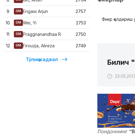
9
Erigaisi Arjun
2757
GM
Фикр қолдириш 
10
Wei, Yi
2753
GM
11
Praggnanandhaa R
2750
GM
12
Firouzja, Alireza
2749
GM
Тўлиқ жадвал
Билич 
23.05.2017
Лондоннинг
“В