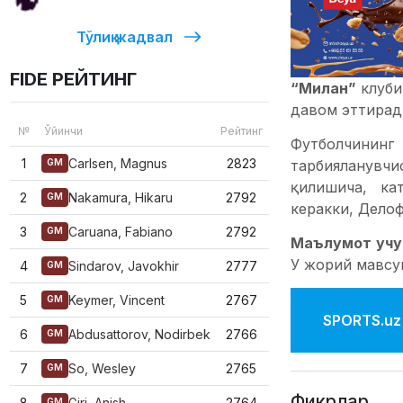
Тўлиқ жадвал
FIDE РЕЙТИНГ
“Милан”
клуби
давом эттирад
№
Ўйинчи
Рейтинг
Футболчини
1
Carlsen, Magnus
2823
тарбияланувч
GM
қилишича, ка
2
Nakamura, Hikaru
2792
GM
керакки, Делоф
3
Caruana, Fabiano
2792
GM
Маълумот учу
У жорий мавсу
4
Sindarov, Javokhir
2777
GM
5
Keymer, Vincent
2767
GM
SPORTS.uz'
6
Abdusattorov, Nodirbek
2766
GM
7
So, Wesley
2765
GM
Фикрлар
8
Giri, Anish
2764
GM