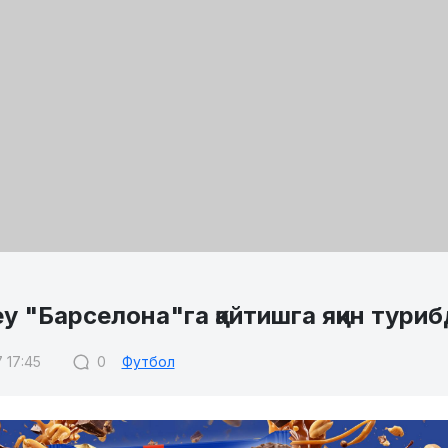
 "Барселона"га қайтишга яқин туриб
 17:45
0
Футбол