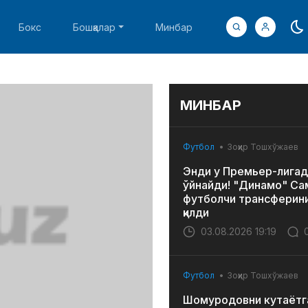
Бокс
Бошқалар
Минбар
МИНБАР
Футбол
Зоҳир Тошхўжаев
Энди у Премьер-лигад
ўйнайди! "Динамо" Са
футболчи трансферин
қилди
03.08.2026 19:19
Футбол
Зоҳир Тошхўжаев
Шомуродовни кутаётг