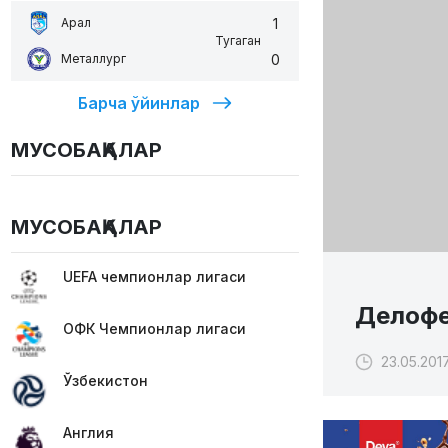
1
Арал
Тугаган
0
Металлург
Барча ўйинлар
МУСОБАҚАЛАР
МУСОБАҚАЛАР
UEFA чемпионлар лигаси
Делофеу
ОФК Чемпионлар лигаси
23.05.2017
Ўзбекистон
Англия