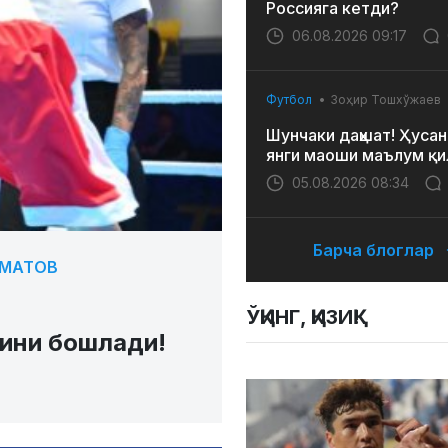
Россияга кетди?
06.08.2026 09:17
Футбол
Зоҳир Тошхўжаев
Шунчаки даҳшат! Ҳусан
янги маоши маълум қи
05.08.2026 08:34
Барча блоглар
СМАТОВ
ЎҚИНГ, ҚИЗИҚ!
ини бошлади!