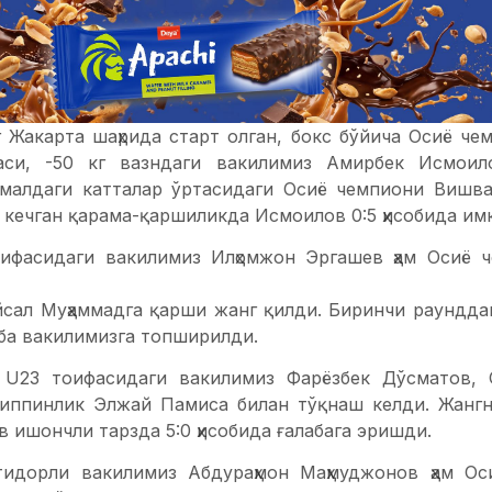
 Жакарта шаҳрида старт олган, бокс бўйича Осиё че
си, -50 кг вазндаги вакилимиз Амирбек Исмоил
амалдаги катталар ўртасидаги Осиё чемпиони Вишва
кечган қарама-қаршиликда Исмоилов 0:5 ҳисобида имк
оифасидаги вакилимиз Илҳомжон Эргашев ҳам Осиё
йсал Муҳаммадга қарши жанг қилди. Биринчи раундда
аба вакилимизга топширилди.
а U23 тоифасидаги вакилимиз Фарёзбек Дўсматов, 
иппинлик Элжай Памиса билан тўқнаш келди. Жангн
 ишончли тарзда 5:0 ҳисобида ғалабага эришди.
тидорли вакилимиз Абдураҳмон Маҳмуджонов ҳам О