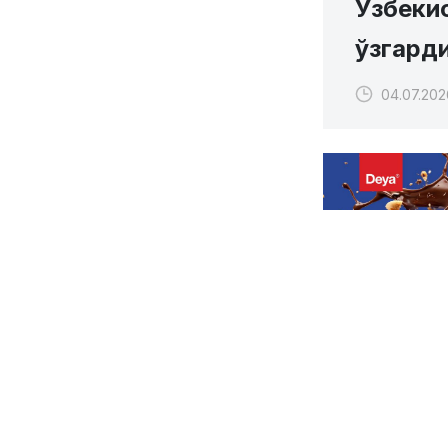
Ўзбеки
ўзгард
04.07.2026
Бугун Ўзбеки
бўлиб ўтди.
Мазкур учрашу
Илҳомович, Ў
Аҳмедович Раҳи
Олимпияда че
Шохжаҳон Эрга