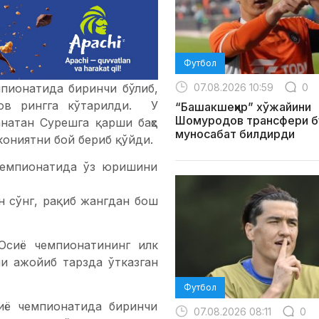
Футбол
07.08.2026 10:59
0
мпионатида биринчи бўлиб,
ов рингга кўтарилди. У
“Башакшеҳир” хўжайини
Шомуродов трансфери б
натан Сурешга қарши баҳс
муносабат билдирди
ониятни бой бериб қўйди.
 чемпионатида ўз юришини
н сўнг, рақиб жангдан бош
Осиё чемпионатининг илк
и ажойиб тарзда ўтказган
Футбол
сиё чемпионатида биринчи
07.08.2026 08:11
0