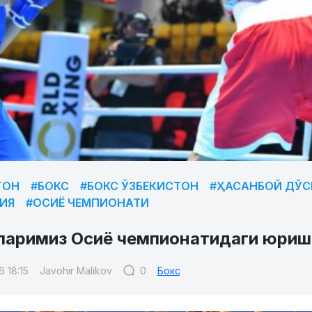
ТОН
#БОКС
#БОКС ЎЗБЕКИСТОН
#ҲАСАНБОЙ ДЎ
ИЯ
#ОСИЁ ЧЕМПИОНАТИ
ларимиз Осиё чемпионатидаги юриш
 18:15
Javohir Malikov
0
Бокс