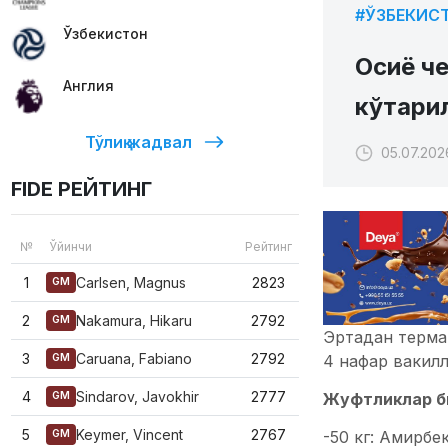
#ЎЗБЕКИС
Ўзбекистон
Осиё че
Англия
кўтари
Тўлиқ жадвал
05.07.202
FIDE РЕЙТИНГ
№
Ўйинчи
Рейтинг
1
Carlsen, Magnus
2823
GM
2
Nakamura, Hikaru
2792
GM
Эртадан терма
3
Caruana, Fabiano
2792
4 нафар вакилл
GM
4
Sindarov, Javokhir
2777
Жуфтликлар б
GM
5
Keymer, Vincent
2767
-50 кг: Амирбе
GM