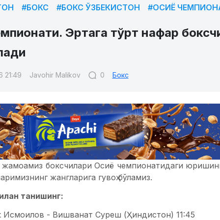
ТОН
#БОКС
#БОКС ЎЗБЕКИСТОН
#ОСИЁ ЧЕМПИОН
мпионати. Эртага тўрт нафар боксч
лади
6 21:49
Javohir Malikov
0
Бокс
 жамоамиз боксчилари Осиё чемпионатидаги юришин
аримизнинг жангларига гувоҳ бўламиз.
илан танишинг:
к Исмоилов - Вишванат Суреш (Ҳиндистон) 11:45