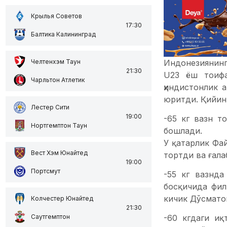
Крылья Советов
17:30
Балтика Калининград
Индонезиянинг
Челтенхэм Таун
21:30
U23 ёш тоифа
Чарльтон Атлетик
ҳиндистонлик 
юритди. Қийин 
Лестер Сити
19:00
-65 кг вазн т
Нортгемптон Таун
бошлади.
У қатарлик Фа
Вест Хэм Юнайтед
тортди ва ғал
19:00
Портсмут
-55 кг вазнд
босқичида фил
кичик Дўсматов
Колчестер Юнайтед
21:30
-60 кгдаги иқ
Саутгемптон