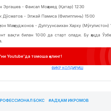
он Эргашев - Фаисал Моҳамед (Қатар) 12:30
ек Дўсматов - Элжай Памиса (Филиппинь) 15:00
ҳмон Маҳмуджонов - Дулгуунсаихан Харху (Мўғулистон) 1
нт вақти билан 10:00 да старт олади. Бу ҳақда Ўзб
.
ни Youtube'да томоша қилинг!
ФИКР ҚОЛДИРИШ
РОФЕССИОНАЛ БОКС
#АДҲАМ ИКРОМОВ