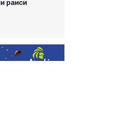
и раиси
н ташқари конференцияси
орт вазири Адҳам Икрамов
иринчи ўринбосари Ғофур
ўлқин Қиличев, икки карра
 Фазлиддин Ғоибназаров,
ар иштирок этишди.