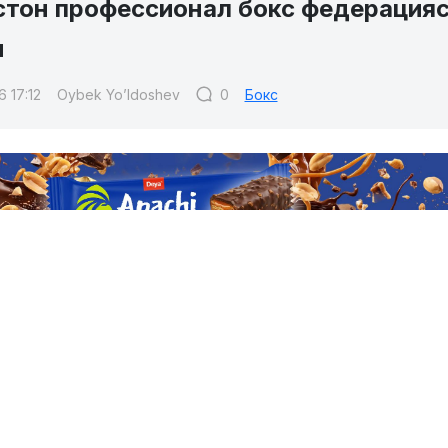
стон профессионал бокс федерацияс
и
 17:12
Oybek Yo’ldoshev
0
Бокс
стон Профессионал бокс федерациясининг навбатда
вда Ўзбекистон Республикаси жисмоний тарбия ва сп
збекистон профессионал бокс федерацияси раиси б
мов, Ўзбекистон бокс терма жамоаси бош мураббийи Т
мпиони Баходир Жалолов, Муроджон Аҳмадалиев,
шев ва бир қатор машҳур спортчилар ҳамда мураббийл