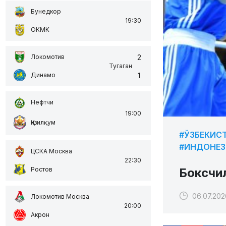
Бунедкор
19:30
ОКМК
2
Локомотив
Тугаган
1
Динамо
Нефтчи
19:00
Қизилқум
#ЎЗБЕКИС
#ИНДОНЕЗ
ЦСКА Москва
22:30
Боксчи
Ростов
06.07.2026
Локомотив Москва
20:00
Акрон