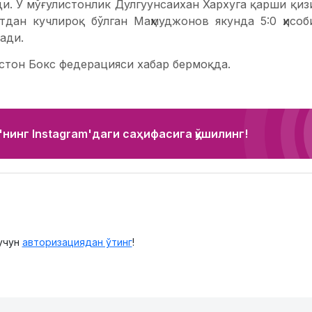
и. У мўғулистонлик Дулгуунсаихан Хархуга қарши қизи
атдан кучлироқ бўлган Маҳмуджонов якунда 5:0 ҳисоб
ади.
истон Бокс федерацияси хабар бермоқда.
нинг Instagram'даги саҳифасига қўшилинг!
учун
авторизациядан ўтинг
!