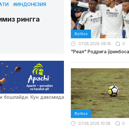
АТИ
#ИНДОНЕЗИЯ
имиз рингга
Футбол
07.08.2026 08:18
0
"Реал" Родрига ўринбос
и бошлайди. Кун давомида
Футбол
07.08.2026 10:38
0