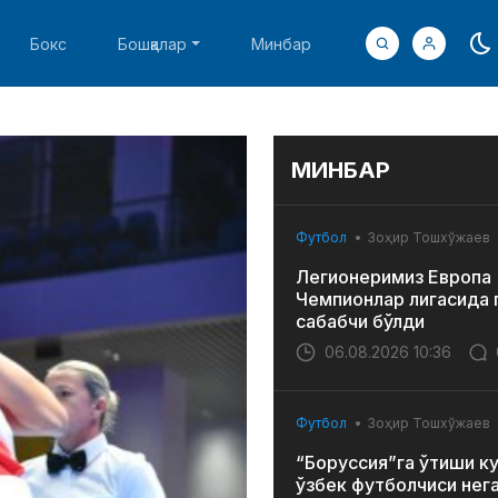
Бокс
Бошқалар
Минбар
МИНБАР
Футбол
Зоҳир Тошхўжаев
Легионеримиз Европа
Чемпионлар лигасида 
сабабчи бўлди
06.08.2026 10:36
Футбол
Зоҳир Тошхўжаев
“Боруссия”га ўтиши к
ўзбек футболчиси нег