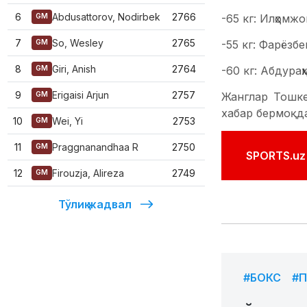
6
Abdusattorov, Nodirbek
2766
-65 кг: Илҳомж
GM
7
So, Wesley
2765
-55 кг: Фарёзб
GM
8
Giri, Anish
2764
-60 кг: Абдура
GM
9
Erigaisi Arjun
2757
Жанглар Тошке
GM
хабар бермоқда
10
Wei, Yi
2753
GM
11
Praggnanandhaa R
2750
GM
SPORTS.uz'
12
Firouzja, Alireza
2749
GM
Тўлиқ жадвал
#БОКС
#П