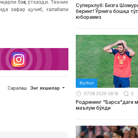
қарли баҳс ўтказди. Техник
Суперклуб: Бизга Шомур
ида зафар қучиб, ғалабали
беринг! Ўрнига бошқа тў
юборамиз
Футбол
Саралаш
Энг яхшилар
07.08.2026 08:16
0
Родрининг "Барса"даги 
маълум бўлди