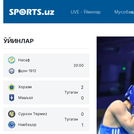
LIVE - Ўйинлар
Мусобақа
ЎЙИНЛАР
Насаф
20:00
Қўқон-1912
2
Хоразм
Тугаган
0
Машъал
0
Сурхон Термеz
Тугаган
1
Навбаҳор