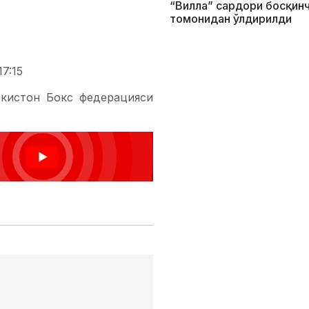
“Вилла” сардори босқин
томонидан ўлдирилди
7:15
екистон Бокс федерацияси