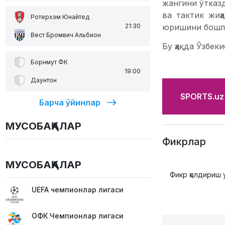
жангини ўтказд
ва тактик жиҳ
Ротерхэм Юнайтед
юришини бошл
21:30
Вест Бромвич Альбион
Бу ҳақда Ўзбек
Борнмут ФК
19:00
Даунтон
SPORTS.uz'
Барча ўйинлар
МУСОБАҚАЛАР
Фикрлар
МУСОБАҚАЛАР
Фикр қолдириш 
UEFA чемпионлар лигаси
ОФК Чемпионлар лигаси