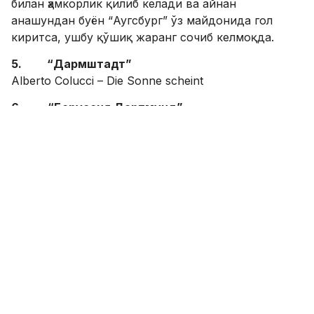
билан ҳамкорлик қилиб келади ва айнан
анашундан буён “Аугсбург” ўз майдонида гол
киритса, ушбу қўшиқ жаранг сочиб келмоқда.
5. “Дармштадт”
Alberto Colucci – Die Sonne scheint
6. “Боруссия Дортмунд”
Pur Harmony – Olé jetzt kommt der BVB
Ушбу қўшиқ илк бор “Сигнал Идуна Парк”да 1993
йилнинг 25 ноябрь санасида УЕФА кубогининг 1/8
финалида “Копенгаген”га қарши ўйинда жаранг
сочган ва ҳозирга қадар ҳам ушбу қўшиқ ўз
аҳамиятини йўқотган эмас.
7. “Aйтрахт Франкфурт”
Franz Von Suppe - Leichte Kavallerie
8. “Боруссия Мёнхенгладбах”
Scooter - Maria (I Like It Loud)