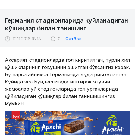
Германия стадионларида куйланадиган
қўшиқлар билан танишинг
12.11.2016 18:18
0
Футбол
Аксарият стадионларда гол киритилгач, турли хил
қўшиқларнинг товушини эшитган бўлсангиз керак.
Бу нарса айниқса Германияда жуда ривожланган.
Қуйида эса Бундеслигада иштирок этувчи
жамоалар уй стадионларида гол урганларида
қўйиладиган қўшиқлар билан танишишингиз
мумкин.