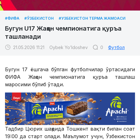
#ФИФА
#ЎЗБЕКИСТОН
#УЗБЕКИСТОН ТЕРМА ЖАМОАСИ
Бугун U17 Жаҳон чемпионатига қуръа
ташланади
21.05.2026 11:21
Oybek Yo’ldoshev
0
Футбол
Бугун 17 ёшгача бўлган футболчилар ўртасидаги
ФИФА Жаҳон чемпионатига қуръа ташлаш
маросими бўлиб ўтади.
Тадбир Цюрих шаҳрида Тошкент вақти билан соат
19:00 да старт олади. Маълумот учун, Ўзбекистон