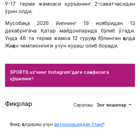
У-17 терма жамоаси қуръанинг 2-саватчасидан
ўрин олди.
Мусобақа 2026 йилнинг 19 ноябридан 13
декабригача Қатар майдонларида бўлиб ўтади.
Унда 48 та терма жамоа 12 гуруҳга бўлинган ҳолда
Жаҳон чемпионлиги учун кураш олиб боради.
SPORTS.uz'нинг Instagram'даги саҳифасига
қўшилинг!
Фикрлар
Саралаш
Энг яхшилар
Фикр қолдириш учун
авторизациядан ўтинг
!