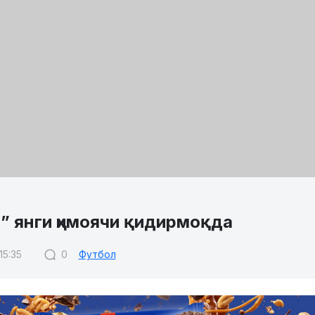
” янги ҳимоячи қидирмоқда
15:35
0
Футбол