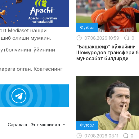
Футбол
ort Mediaset нашри
қўшиб олиши мумкин.
07.08.2026 10:59
0
“Башакшеҳир” хўжайини
футболчининг ўйинини
Шомуродов трансфери б
муносабат билдирди
арага олган. Коатеснинг
Саралаш
Энг яхшилар
Футбол
07.08.2026 08:11
0