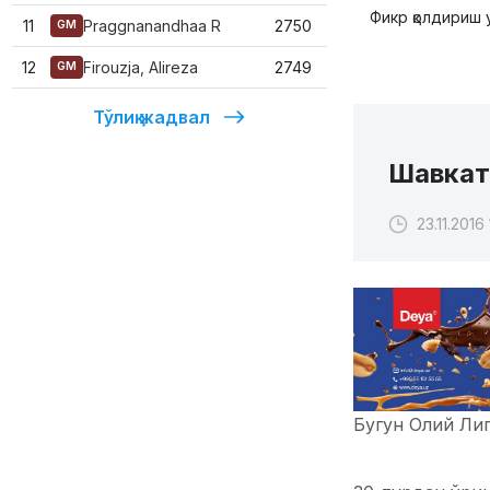
Фикр қолдириш 
11
Praggnanandhaa R
2750
GM
12
Firouzja, Alireza
2749
GM
Тўлиқ жадвал
Шавкат
23.11.2016
Бугун Олий Ли