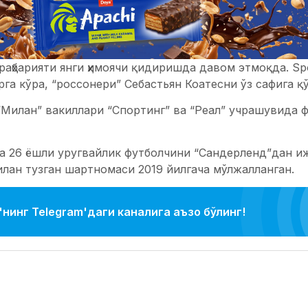
раҳбарияти янги ҳимоячи қидиришда давом этмоқда. Sp
рга кўра, “россонери” Себастьян Коатесни ўз сафига 
“Милан” вакиллари “Спортинг” ва “Реал” учрашувида 
а 26 ёшли уругвайлик футболчини “Сандерленд”дан иж
илан тузган шартномаси 2019 йилгача мўлжалланган.
нинг Telegram'даги каналига аъзо бўлинг!