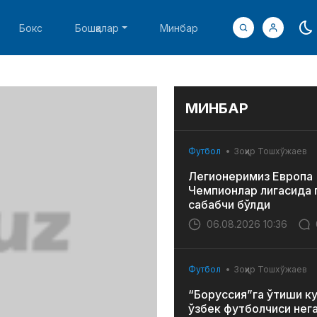
Бокс
Бошқалар
Минбар
МИНБАР
Футбол
Зоҳир Тошхўжаев
Легионеримиз Европа
Чемпионлар лигасида 
сабабчи бўлди
06.08.2026 10:36
Футбол
Зоҳир Тошхўжаев
“Боруссия”га ўтиши к
ўзбек футболчиси нег