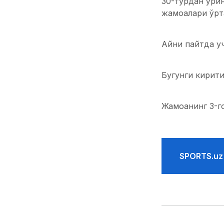
30-турдан ўри
жамоалари ўрт
Айни пайтда уч
Бугунги кирити
Жамоанинг 3-г
SPORTS.uz