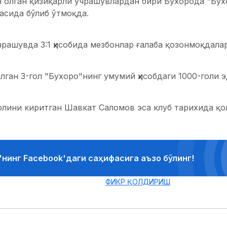
н олган қизиқарли учрашувлардан бири Бухорода "Бух
асида бўлиб ўтмоқда.
рашувда 3:1 ҳисобида мезбонлар ғалаба қозонмоқдала
лган 3-гол "Бухоро"нинг умумий ҳисобдаги 1000-голи 
олини киритган Шавкат Саломов эса клуб тарихида қо
'нинг Facebook'даги саҳифасига аъзо бўлинг!
ФИКР ҚОЛДИРИШ