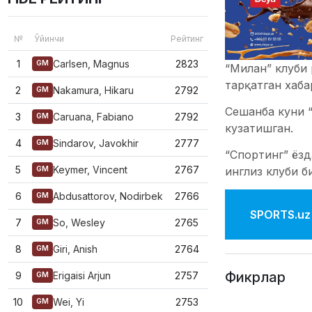
№
Ўйинчи
Рейтинг
1
Carlsen, Magnus
2823
GM
“Милан” клуби 
тарқатган хаба
2
Nakamura, Hikaru
2792
GM
Сешанба куни 
3
Caruana, Fabiano
2792
GM
кузатишган.
4
Sindarov, Javokhir
2777
GM
“Спортинг” ёзд
5
Keymer, Vincent
2767
инглиз клуби б
GM
6
Abdusattorov, Nodirbek
2766
GM
SPORTS.uz'
7
So, Wesley
2765
GM
8
Giri, Anish
2764
GM
Фикрлар
9
Erigaisi Arjun
2757
GM
10
Wei, Yi
2753
GM