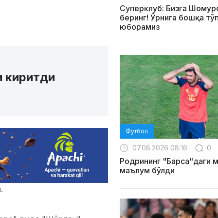
Суперклуб: Бизга Шомур
беринг! Ўрнига бошқа тў
юборамиз
и киритди
Футбол
07.08.2026 08:16
0
Родрининг "Барса"даги 
маълум бўлди
а.