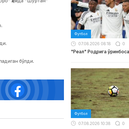
оро" ҳамда "Шўртан"
р.
Футбол
эди.
07.08.2026 08:18
0
"Реал" Родрига ўринбос
ладиган бўлди.
Футбол
07.08.2026 10:38
0