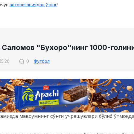
учун
авторизациядан ўтинг
!
 Саломов "Бухоро"нинг 1000-голин
 15:26
0
Футбол
гамизда мавсумнинг сўнги учрашувлари бўлиб ўтмоқд