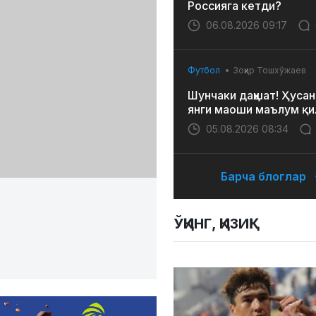
Россияга кетди?
06.08.2026 09:17
Футбол
Зоҳир Тошхўжаев
Шунчаки даҳшат! Ҳусан
янги маоши маълум қи
05.08.2026 08:34
Барча блоглар
ЎҚИНГ, ҚИЗИҚ!