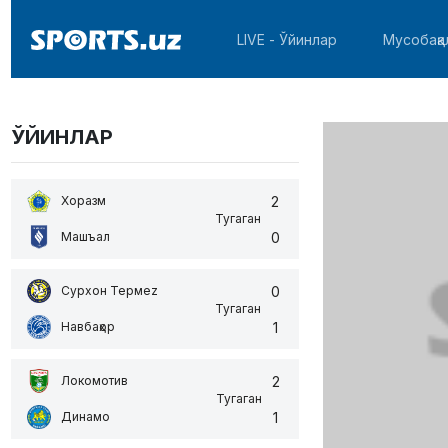
LIVE - Ўйинлар
Мусобақа
ЎЙИНЛАР
2
Хоразм
Тугаган
0
Машъал
0
Сурхон Термеz
Тугаган
1
Навбаҳор
2
Локомотив
Тугаган
1
Динамо