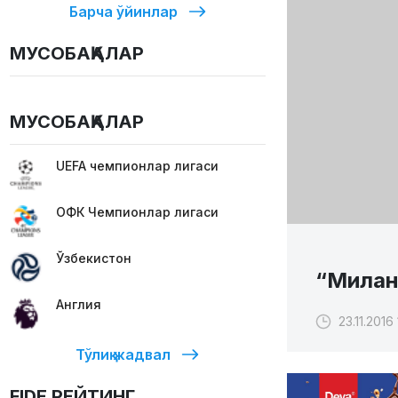
Барча ўйинлар
МУСОБАҚАЛАР
МУСОБАҚАЛАР
UEFA чемпионлар лигаси
ОФК Чемпионлар лигаси
Ўзбекистон
“Милан
Англия
23.11.2016 
Тўлиқ жадвал
FIDE РЕЙТИНГ