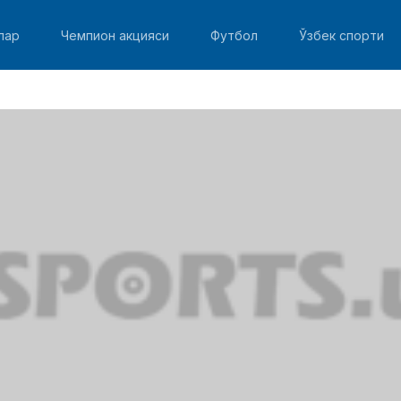
лар
Чемпион акцияси
Футбол
Ўзбек спорти