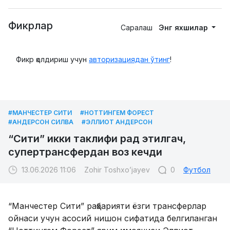
Фикрлар
Саралаш
Энг яхшилар
Фикр қолдириш учун
авторизациядан ўтинг
!
#МАНЧЕСТЕР СИТИ
#НОТТИНГЕМ ФОРЕСТ
#АНДЕРСОН СИЛВА
#ЭЛЛИОТ АНДЕРСОН
“Сити” икки таклифи рад этилгач,
супертрансфердан воз кечди
13.06.2026 11:06
Zohir Toshxo’jayev
0
Футбол
“Манчестер Сити” раҳбарияти ёзги трансферлар
ойнаси учун асосий нишон сифатида белгиланган