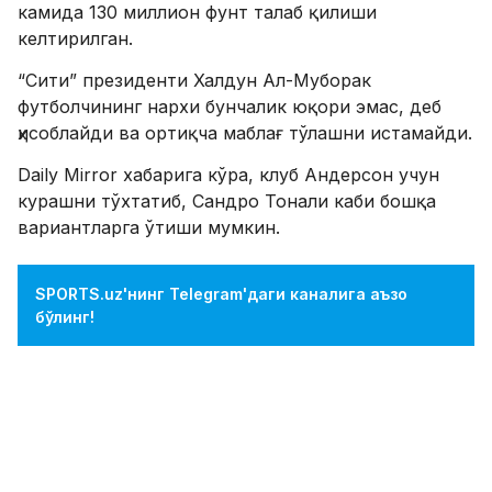
камида 130 миллион фунт талаб қилиши
келтирилган.
“Сити” президенти Халдун Ал-Муборак
футболчининг нархи бунчалик юқори эмас, деб
ҳисоблайди ва ортиқча маблағ тўлашни истамайди.
Daily Mirror хабарига кўра, клуб Андерсон учун
курашни тўхтатиб, Сандро Тонали каби бошқа
вариантларга ўтиши мумкин.
SPORTS.uz'нинг Telegram'даги каналига аъзо
бўлинг!
ФИКР ҚОЛДИРИШ
ЎХШАШ ХАБАРЛАР