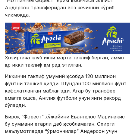
“Ноттингем Форест” ярим ҳимоячиси Эллиот
Андерсон трансферидан воз кечишни кўриб
чиқмоқда.
Ҳозиргача клуб икки марта таклиф берган, аммо
ҳар икки таклиф ҳам рад этилган.
Иккинчи таклиф умумий ҳисобда 120 миллион
фунтни ташкил қилди. Шундан 100 миллион фунт
кафолатланган маблағ эди. Агар бу трансфер
амалга ошса, Англия футболи учун янги рекорд
бўларди.
Бироқ “Форест” хўжайини Евангелос Маринакис
бу суммани етарли деб ҳисобламаган. Охирги
маълумотларда “ўрмончилар” Андерсон учун