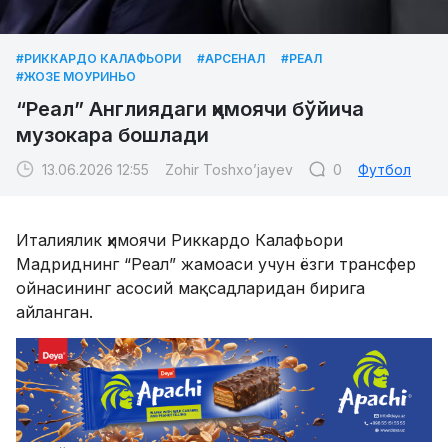
#РИККАРДО КАЛАФЬОРИ
#АРСЕНАЛ
#РЕАЛ
#ЖОЗЕ МОУРИНЬО
“Реал” Англиядаги ҳимоячи бўйича
музокара бошлади
13.06.2026 12:55
Zohir Toshxo’jayev
0
Футбол
Италиялик ҳимоячи Риккардо Калафьори
Мадриднинг “Реал” жамоаси учун ёзги трансфер
ойнасининг асосий мақсадларидан бирига
айланган.