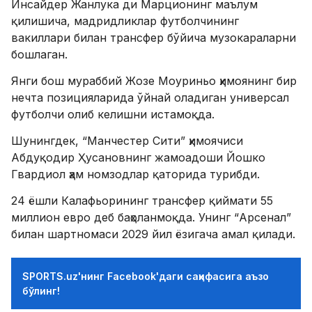
Инсайдер Жанлука ди Марционинг маълум
қилишича, мадридликлар футболчининг
вакиллари билан трансфер бўйича музокараларни
бошлаган.
Янги бош мураббий Жозе Моуриньо ҳимоянинг бир
нечта позицияларида ўйнай оладиган универсал
футболчи олиб келишни истамоқда.
Шунингдек, “Манчестер Сити” ҳимоячиси
Абдуқодир Ҳусановнинг жамоадоши Йошко
Гвардиол ҳам номзодлар қаторида турибди.
24 ёшли Калафьорининг трансфер қиймати 55
миллион евро деб баҳоланмоқда. Унинг “Арсенал”
билан шартномаси 2029 йил ёзигача амал қилади.
SPORTS.uz'нинг Facebook'даги саҳифасига аъзо
бўлинг!