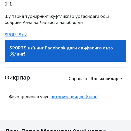
9:11.
Шу тариқа турнирнинг жуфтликлар ўртасидаги бош
соврини Анна ва Лидзияга насиб қилди.
SPORTS.uz
SPORTS.uz'нинг Facebook'даги саҳифасига аъзо
бўлинг!
Фикрлар
Саралаш
Энг яхшилар
Фикр қолдириш учун
авторизациядан ўтинг
!