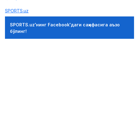
SPORTS.uz
SPORTS.uz'нинг Facebook'даги саҳифасига аъзо
бўлинг!
ФИКР ҚОЛДИРИШ
Қўлидан пичоқ еган гўзал теннисчи
кортга қайтолмайди
22.12.2016 12:50
0
Теннис
"Катта дубулға" туркумига кирувчи Уимблдон
турнирининг икки карра ғолибаси, Рио Олимпиадаси