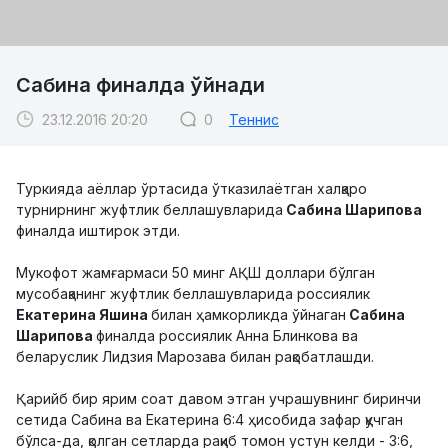
Сабина финалда ўйнади
23.12.2016 20:20
0
Теннис
Туркияда аёллар ўртасида ўтказилаётган халқаро
турнирнинг жуфтлик беллашувларида
Сабина Шарипова
финалда иштирок этди.
Мукофот жамғармаси 50 минг АҚШ доллари бўлган
мусобақанинг жуфтлик беллашувларида россиялик
Екатерина Яшина
билан ҳамкорликда ўйнаган
Сабина
Шарипова
финалда россиялик Анна Блинкова ва
беларуслик Лидзия Марозава билан рақобатлашди.
Қарийб бир ярим соат давом этган учрашувнинг биринчи
сетида Сабина ва Екатерина 6:4 ҳисобида зафар қучган
бўлса-да, қолган сетларда рақиб томон устун келди - 3:6,