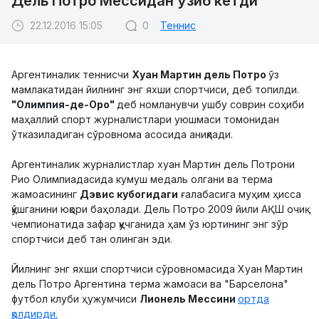
Дель Потро Мессидан ўзиб кетди
22.12.2016 15:05
0
Теннис
Аргентиналик теннисчи
Хуан Мартин дель Потро
ўз
мамлакатидан йилнинг энг яхши спортчиси, деб топилди.
"Олимпия-де-Оро"
деб номланувчи ушбу соврин соҳиби
маҳаллий спорт журналистлари уюшмаси томонидан
ўтказиладиган сўровнома асосида аниқлади.
Аргентиналик журналистлар хуан Мартин дель Потрони
Рио Олимпиадасида кумуш медаль олгани ва терма
жамоасининг
Дэвис кубогидаги
ғалабасига муҳим ҳисса
қўшганини юқори баҳолади. Дель Потро 2009 йили АҚШ очиқ
чемпионатида зафар қучганида ҳам ўз юртининг энг зўр
спортчиси деб тан олинган эди.
Йилнинг энг яхши спортчиси сўровномасида Хуан Мартин
дель Потро Аргентина терма жамоаси ва "Барселона"
футбол клуби ҳужумчиси
Лионель Мессини
ортда
қолдирди.