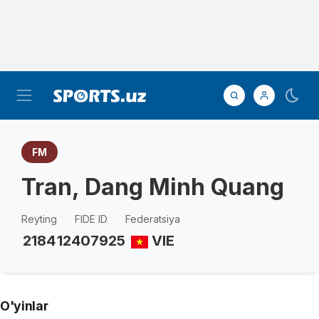
FM
Tran, Dang Minh Quang
Reyting
FIDE ID
Federatsiya
2184
12407925
VIE
O'yinlar