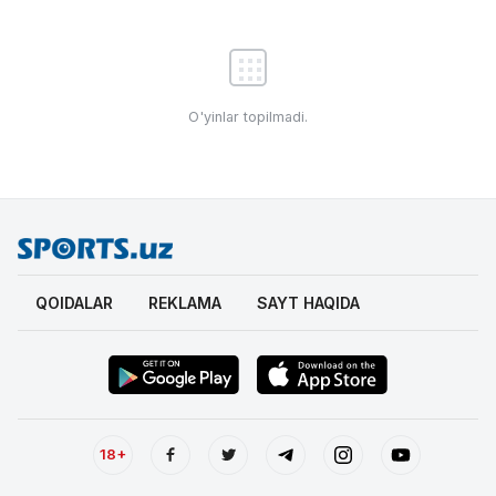
O'yinlar topilmadi.
QOIDALAR
REKLAMA
SAYT HAQIDA
18+