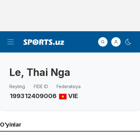
Le, Thai Nga
Reyting
FIDE ID
Federatsiya
1993
12409006
VIE
O'yinlar