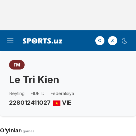
FM
Le Tri Kien
Reyting
FIDE ID
Federatsiya
2280
12411027
VIE
O'yinlar
1 games