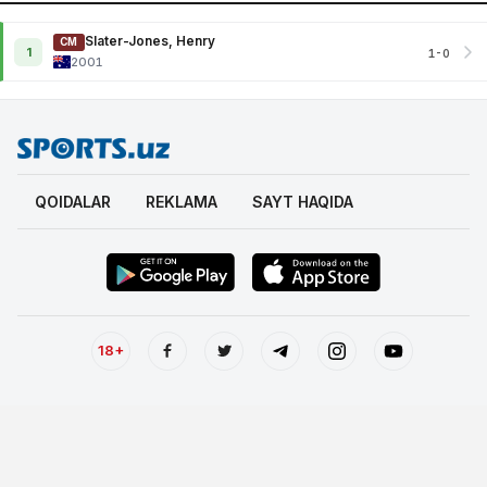
Slater-Jones, Henry
CM
1
1-0
2001
QOIDALAR
REKLAMA
SAYT HAQIDA
18+