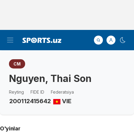
CM
Nguyen, Thai Son
Reyting
FIDE ID
Federatsiya
2001
12415642
VIE
O'yinlar