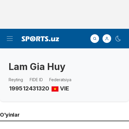
Lam Gia Huy
Reyting
FIDE ID
Federatsiya
1995
12431320
VIE
O'yinlar