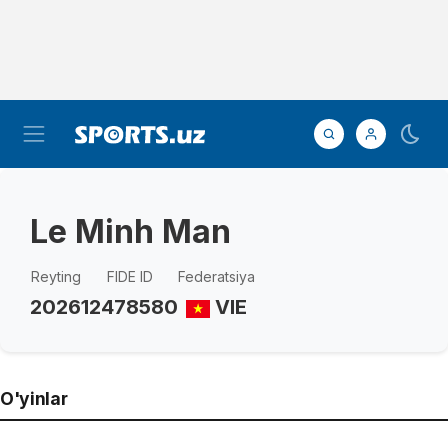
Le Minh Man
Reyting
FIDE ID
Federatsiya
2026
12478580
VIE
O'yinlar