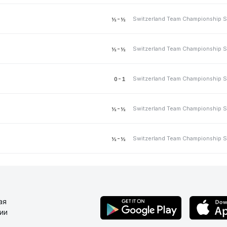
½-½
½-½
0-1
½-½
½-½
ая
ии