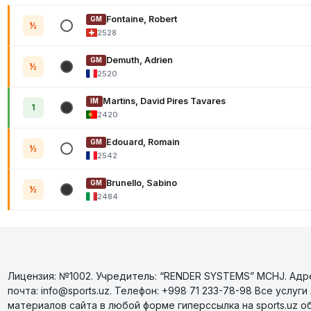
Fontaine, Robert
GM
½
2528
Demuth, Adrien
GM
½
2520
Martins, David Pires Tavares
IM
1
2420
Edouard, Romain
GM
½
2542
Brunello, Sabino
GM
½
2484
Лицензия: №1002. Учредитель: “RENDER SYSTEMS” MCHJ. Адрес
почта: info@sports.uz. Телефон: +998 71 233-78-98 Все усл
материалов сайта в любой форме гиперссылка на sports.uz о