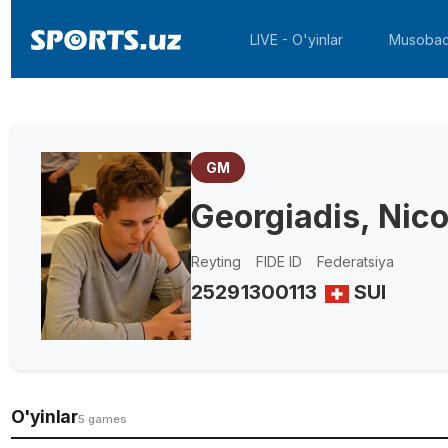
LIVE - O'yinlar
Musobaq
GM
Georgiadis, Nic
Reyting
FIDE ID
Federatsiya
2529
1300113
SUI
O'yinlar
5 games