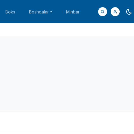
Boks
Boshqalar
Minbar