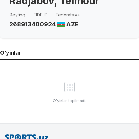
Radjabov, Teimour
Reyting
FIDE ID
Federatsiya
2689
13400924
AZE
O'yinlar
O'yinlar topilmadi.