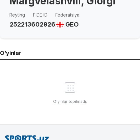
Margvelashvili, Giorgi
Reyting
FIDE ID
Federatsiya
2522
13602926
GEO
O'yinlar
O'yinlar topilmadi.