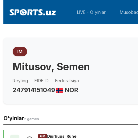
LIVE - O'yinlar
Musobaq
IM
Mitusov, Semen
Reyting
FIDE ID
Federatsiya
2479
14151049
NOR
O'yinlar
2 games
Djurhuus, Rune
GM