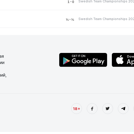
1-0
½-½
ая
ии
ий,
18+