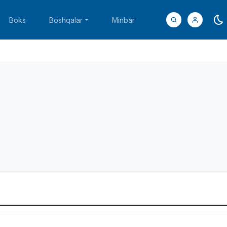
Boks
Boshqalar
Minbar