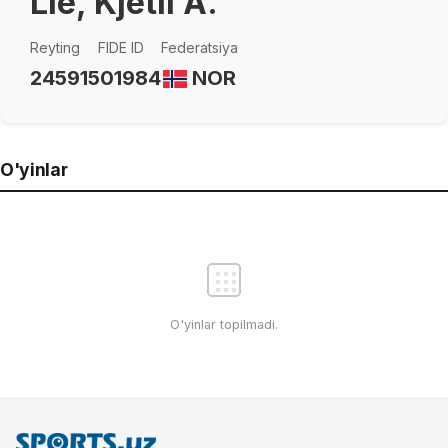
Lie, Kjetil A.
Reyting
FIDE ID
Federatsiya
2459
1501984
NOR
O'yinlar
O'yinlar topilmadi.