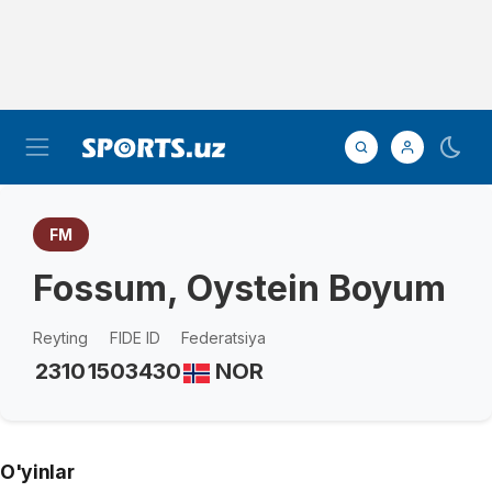
FM
Fossum, Oystein Boyum
Reyting
FIDE ID
Federatsiya
2310
1503430
NOR
O'yinlar