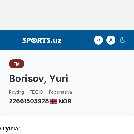
FM
Borisov, Yuri
Reyting
FIDE ID
Federatsiya
2266
1503928
NOR
O'yinlar