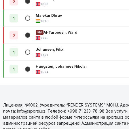
0
1868
Malekar Dhruv
1
1670
Al-Tarboush, Ward
FM
0
2225
Johansen, Filip
1
1727
Haugsten, Johannes Nikolai
1
1524
Лицензия: №1002. Учредитель: “RENDER SYSTEMS” MCHJ. Адрес
почта: info@sports.uz. Телефон: +998 71 233-78-98 Все усл
материалов сайта в любой форме гиперссылка на sports.uz о
администрацией ресурса запрещено! Администрация сайта 