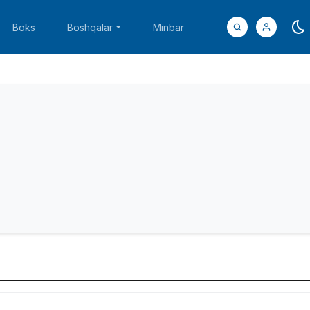
Boks
Boshqalar
Minbar