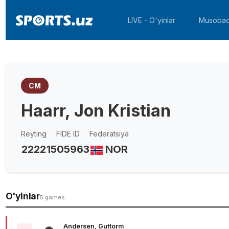
LIVE - O'yinlar
Musobaq
CM
Haarr, Jon Kristian
Reyting
FIDE ID
Federatsiya
2222
1505963
NOR
O'yinlar
5 games
Andersen, Guttorm